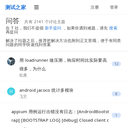
测试之家
注册
登录
问答
共有 2141 个讨论主题
在 T 社，我们不提倡
新手提问
，如果你遇到难题，请先
搜索
再提问
解决了问题之后，推荐把解决方法也附到正文里哦，便于有同类
问题的同学快速找到答案
用 loadrunner 做压测，响应时间比实际要高
12
很多，为什么
杜康
android jacoco 统计多模块
8
飞宇
appium 用例运行出错没有日志：[AndroidBootst
1
rap] [BOOTSTRAP LOG] [debug] Closed client c