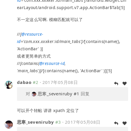
id
='com.xxx.xxxker:id/main_tabs']/android.widget.Lin
earLayout/android.support.v7.app.ActionBar$Tab[5]
不一定这么写啊. 模糊匹配就可以了
//
[
@
resource-
id
='com.xxx.xxxker:id/main_tabs']/
[contains(name(),
'ActionBar' )]
或者更简单的方式
//
[contains(
@
resource-id
,
'main_labs')]/
[contains(name(), 'ActionBar' )][5]
dabao
#2
·
2017年05月08日
对
思寒_seveniruby
#1
回复
可以开个转帖 讲讲 xpath 定位了
思寒_seveniruby
#3
·
2017年05月08日