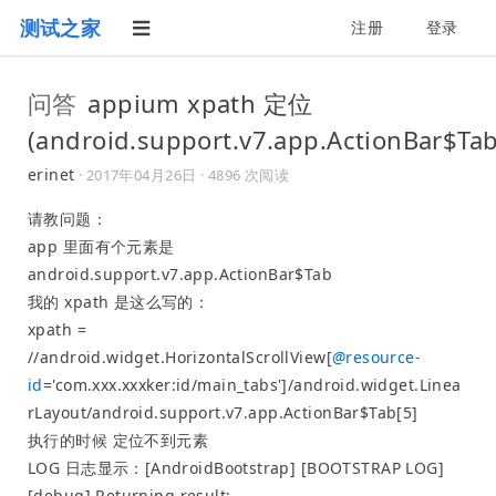
测试之家
注册
登录
问答
appium xpath 定位
(android.support.v7.app.ActionBar$Tab
erinet
·
2017年04月26日
· 4896 次阅读
请教问题：
app 里面有个元素是
android.support.v7.app.ActionBar$Tab
我的 xpath 是这么写的：
xpath =
//android.widget.HorizontalScrollView[
@
resource-
id
='com.xxx.xxxker:id/main_tabs']/android.widget.Linea
rLayout/android.support.v7.app.ActionBar$Tab[5]
执行的时候 定位不到元素
LOG 日志显示：[AndroidBootstrap] [BOOTSTRAP LOG]
[debug] Returning result: