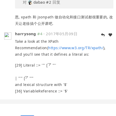
对
dabao
#2
回复
恩, xpath 和 jsonpath 做自动化和接口测试都很重要的, 改
天让老徐搞个公开课吧.
harrysong
#4
·
2017年05月09日
Take a look at the XPath
Recommendation(
https://www.w3.org/TR/xpath/
),
and you'll see that it defines a literal as:
"]*
[29] Literal ::= '"' [
'"'
']*
| "'" [
"'"
and lexical structure with '$'
[36] VariableReference ::= '$'