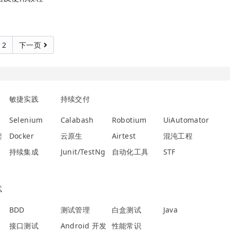
12
下一页
敏捷实践
持续交付
Selenium
Calabash
Robotium
UiAutomator
架
Docker
云原生
Airtest
混沌工程
持续集成
Junit/TestNg
自动化工具
STF
试
BDD
测试管理
白盒测试
Java
接口测试
Android 开发
性能常识