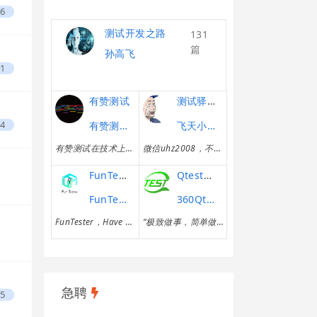
6
测试开发之路
131
篇
孙高飞
1
有赞测试
测试驿栈-由浅入深学性能
4
有赞测试团队
飞天小子的性能课堂
有赞测试在技术上的尝试和探索从未止步，我们会在这里记录每一次心得，分享每一次收货。欢迎加入我们，一起讨论，一起分享，一起成长！
微信uhz2008，不闲聊
FunTester
Qtest测试之道
FunTester
360Qtest团队
FunTester，Have Fun ~ Tester ！
“极致做事，简单做人”，Qtest愿与您结伴、分享！ 欢迎关注我们的微信公众号【Qtest之道】
急聘
5