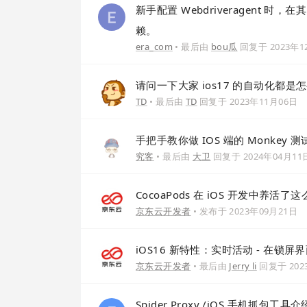
新手配置 Webdriveragent 时，在其
赖。
era_com
• 最后由
bou瓜
回复于
2023年
请问一下大家 ios17 的自动化都是
TD
• 最后由
TD
回复于
2023年11月06日
手把手教你做 IOS 端的 Monkey 测
究客
• 最后由
大卫
回复于
2024年04月11
CocoaPods 在 iOS 开发中养
京东云开发者
• 发布于
2023年09月21日
iOS16 新特性：实时活动 - 在锁屏
京东云开发者
• 最后由
Jerry li
回复于
20
Spider Proxy /iOS 手机抓包工