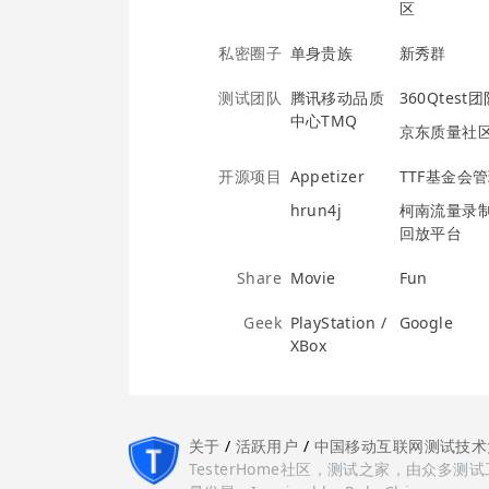
区
私密圈子
单身贵族
新秀群
测试团队
腾讯移动品质
360Qtest
中心TMQ
京东质量社
开源项目
Appetizer
TTF基金会
hrun4j
柯南流量录
回放平台
Share
Movie
Fun
Geek
PlayStation /
Google
XBox
关于
/
活跃用户
/
中国移动互联网测试技术
TesterHome社区，测试之家，由众