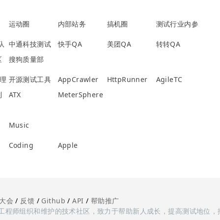
运动圈
内部站务
搞机圈
测试行业内参
团队
中通科技测试
快手QA
美团QA
转转QA
区
搜狗质量部
管理
开源测试工具
AppCrawler
HttpRunner
AgileTC
制
ATX
MeterSphere
Music
Coding
Apple
大会
/
反馈
/
Github
/
API
/
帮助推广
多测试工程师组织和维护的技术社区，致力于帮助新人成长，提高测试地位，