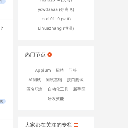
1
ycwdaaaa (孙高飞)
zsx10110 (saii)
？？
Lihuazhang (恒温)
热门节点
Appium
招聘
问答
AI测试
测试基础
接口测试
匿名职言
自动化工具
新手区
研发效能
10
大家都在关注的专栏