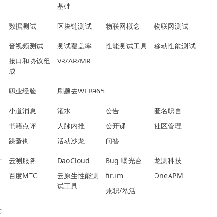
基础
数据测试
区块链测试
物联网概念
物联网测试
音视频测试
测试覆盖率
性能测试工具
移动性能测试
接口和协议组
VR/AR/MR
成
职业经验
刷题去WLB965
小道消息
灌水
公告
匿名职言
书籍点评
人脉内推
公开课
社区管理
跳蚤街
活动沙龙
问答
方
云测服务
DaoCloud
Bug 曝光台
龙测科技
百度MTC
云原生性能测
fir.im
OneAPM
试工具
兼职/私活
党