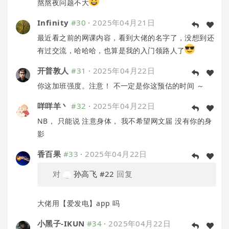
熬熬夜问题不大
Infinity
#30
·
2025年04月21日
最近看之前的网课内容，看到大佬的名字了，没想到还
有过交流，哈哈哈，也算是我的入门领路人了
开普敦人
#31
·
2025年04月22日
你这加班强度。注意！ 不一定是你这预估的时间 ～
咩咩羊丶
#32
·
2025年04月22日
NB， 只能说 注意身体， 我不希望网文届 没有你的身
影
香百果
#33
·
2025年04月22日
对
孙高飞
#22
回复
大佬用【爱发电】app 吗
小黑子-IKUN
#34
·
2025年04月22日