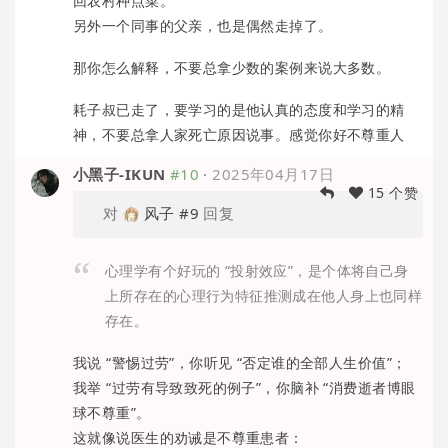
回农村种点菜。
另外一个同事的父亲，也是偶然走掉了。
那你怎么解释，不要总拿少数的案例来说大多数。
耗子叔已走了，要学习的是他认真的态度和学习的精
神，不要总拿人家死亡原因说事。感觉你好不尊重人
小黑子-IKUN
#10
·
2025年04月17日
15 个赞
对
风子
#9
回复
心理学有个好玩的 “投射效应”，是个体将自己身
上所存在的心理行为特征推测成在他人身上也同样
存在。
我说 “警惕过劳”，你听见 “否定谁的全部人生价值”；
我举 “过劳有导致致死的例子”，你脑补 “消费逝者博眼
球不尊重”。
这就像说医生的劝诫是不尊重患者：