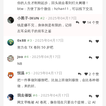
你的人生才刚刚起步，回头就会看到灯火阑珊！
btw：方便了加个微信：hzhan11，可以线下交流
小黑子-IKUN
#2
·
2025年04月17日
14 个赞
钱是赚不完，身体倒是有限的，记得
左耳朵耗子的前车之鉴
0x88
#3
·
2025年04月17日
努力在 TX 卷到 50 岁吧
Joo
#4
·
2025年04月17日
NB
恒温
#5
·
2025年04月17日
2 个赞
把一件事做到极致吧。比如上班做到极致，会比各种都
做，来的好。
我去催饭
#6
·
2025年04月17日
网文早晚被 AI 卷死，像你现在只要出个提纲，让 AI