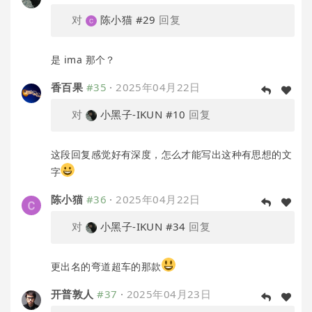
对
陈小猫
#29
回复
是 ima 那个？
香百果
#35
·
2025年04月22日
对
小黑子-IKUN
#10
回复
这段回复感觉好有深度，怎么才能写出这种有思想的文
字
陈小猫
#36
·
2025年04月22日
对
小黑子-IKUN
#34
回复
更出名的弯道超车的那款
开普敦人
#37
·
2025年04月23日