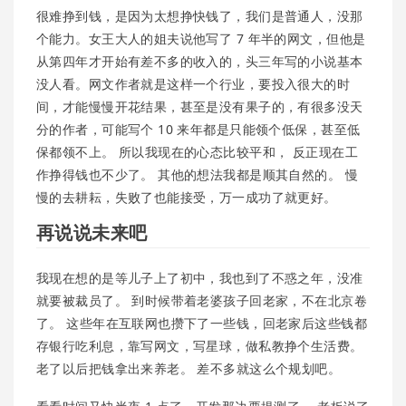
很难挣到钱，是因为太想挣快钱了，我们是普通人，没那
个能力。女王大人的姐夫说他写了 7 年半的网文，但他是
从第四年才开始有差不多的收入的，头三年写的小说基本
没人看。网文作者就是这样一个行业，要投入很大的时
间，才能慢慢开花结果，甚至是没有果子的，有很多没天
分的作者，可能写个 10 来年都是只能领个低保，甚至低
保都领不上。 所以我现在的心态比较平和， 反正现在工
作挣得钱也不少了。 其他的想法我都是顺其自然的。 慢
慢的去耕耘，失败了也能接受，万一成功了就更好。
再说说未来吧
我现在想的是等儿子上了初中，我也到了不惑之年，没准
就要被裁员了。 到时候带着老婆孩子回老家，不在北京卷
了。 这些年在互联网也攒下了一些钱，回老家后这些钱都
存银行吃利息，靠写网文，写星球，做私教挣个生活费。
老了以后把钱拿出来养老。 差不多就这么个规划吧。