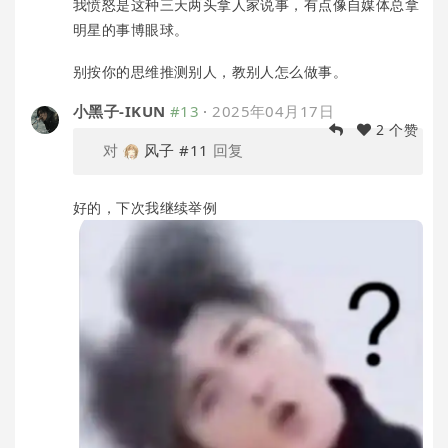
我愤怒是这种三天两头拿人家说事，有点像自媒体总拿
明星的事博眼球。
别按你的思维推测别人，教别人怎么做事。
小黑子-IKUN
#13
·
2025年04月17日
2 个赞
对
风子
#11
回复
好的，下次我继续举例