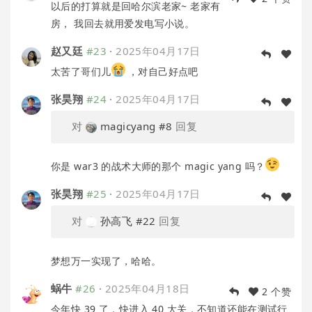
以后的打算就是回哈尔滨老家~ 老家有
房， 我回去就用爱发电写小说。
赵又廷
#23
·
2025年04月17日
太苦了哥们儿
，对自己好点吧
张昊翔
#24
·
2025年04月17日
对
magicyang
#8
回复
你是 war3 的战术大师的那个 magic yang 吗？
张昊翔
#25
·
2025年04月17日
对
孙高飞
#22
回复
梦想万一实现了，哈哈。
蜗牛
#26
·
2025年04月18日
2 个赞
今年快 39 了，快进入 40 大关，不知道还能在测试行