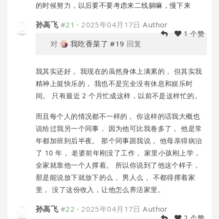
的时候努力，以后要不要考虑来二线躺嘛，慢下来
孙高飞
#21
·
2025年04月17日
Author
1 个赞
对
我吃香菜了
#19
回复
我其实还好， 我现在的虽然身体上满累的， 但其实我
精神上挺快乐的， 我也不是完全没有休息和娱乐时
间。 只有最近 2 个月忙成这样，以前不是这样忙的。
而且每个人的情况都不一样的， 你这样的话我大概也
说给过我另一个同事， 因为他可比我卷多了， 他是常
年都加班到后半夜。 那个同事跟我说， 他母亲得病治
了 10 年， 老婆前年刚没了工作， 家里小孩刚上学，
全家就靠他一个人撑着。 所以你说到了他这个样子，
那是能说放下就放下的么， 男人么， 不都得撑着家
里， 没了这份收入，让他怎么养活家里。
孙高飞
#22
·
2025年04月17日
Author
2 个赞