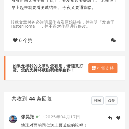
看看时间又快半夜 1 点了，开发那边要提测了。 老板说了
早上起来就要看测试结果。 今夜又要通宵喽。
转载文章时务必注明原作者及原始链接，并注明「发表于
TesterHome 」，并不得对作品进行修改。
6 个赞
如果觉得我的文章对您有用，请随意打
打赏支持
赏。您的支持将鼓励我继续创作！
共收到
44
条回复
时间
点赞
张昊翔
#1
·
2025年04月17日
地球对面的同仁送上最诚挚的祝福！