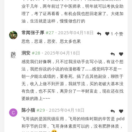
业干几年，两年前过了中医师承，明年就可以考执业助
理了，考了证再看看，有机会我也想回老家了。大佬加
油，生活就是这样，慢慢做也行的
常闻张子厚
#27
·
2025年04月18日
1 个赞
思危，思退，思变。思太多也累
润安
#28
·
2025年04月18日
感觉我们好像啊，只不过我没动手去写小说，有这个想
法，我把你说的小说的动漫都看了……感觉码字不是一
朝一夕能出成绩的，要卷死。搞了点其他副业，聊胜于
无，收入上做不到开源，我就节流，买的老破大基本没
有负债，也不买车，离异分了一半财富走，现在还在找
婆娘的路上~~~
陈小猫
#29
·
2025年04月18日
飞哥搞的是国民级应用，飞哥的特殊时期的辛苦是 pdd
和字节的日常。飞哥身体素质可以的，没有肥胖体质，