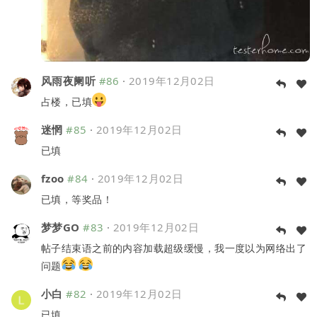
风雨夜阑听
#86
·
2019年12月02日
占楼，已填
迷惘
#85
·
2019年12月02日
已填
fzoo
#84
·
2019年12月02日
已填，等奖品！
梦梦GO
#83
·
2019年12月02日
帖子结束语之前的内容加载超级缓慢，我一度以为网络出了
问题
小白
#82
·
2019年12月02日
已填