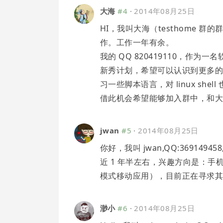
大海
#4
·
2014年08月25日
HI，我叫大海（testhome
作。工作一年有余。
我的 QQ 820419110，
新秀计划，希望可以认识到更多
习一些脚本语言，对 linux shel
借此机会希望能够加入群中，和
jwan
#5
·
2014年08月25日
你好，我叫 jwan,QQ:369149
近 1 年半左右，兴趣方向是：手机
模式移动应用），目前正在寻求
渺小
#6
·
2014年08月25日