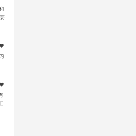
和
主要
习
有
工