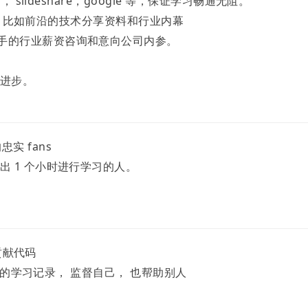
 slideshare，google 等，保证学习畅通无阻。
资源， 比如前沿的技术分享资料和行业内幕
手的行业薪资咨询和意向公司内参。
的进步。
的忠实 fans
出 1 个小时进行学习的人。
 贡献代码
篇自己的学习记录， 监督自己， 也帮助别人