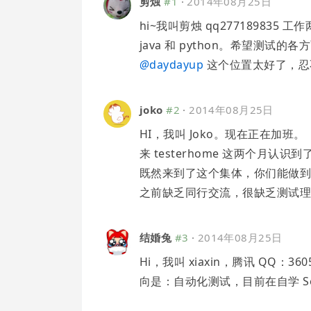
剪烛
#1
·
2014年08月25日
hi~我叫剪烛 qq2771898
java 和 python。希望测
@
daydayup
这个位置太好了，忍
joko
#2
·
2014年08月25日
HI，我叫 Joko。现在正在加班。
来 testerhome 这两个月
既然来到了这个集体，你们能做到
之前缺乏同行交流，很缺乏测试
结婚兔
#3
·
2014年08月25日
Hi，我叫 xiaxin，腾讯 QQ：3
向是：自动化测试，目前在自学 Sele