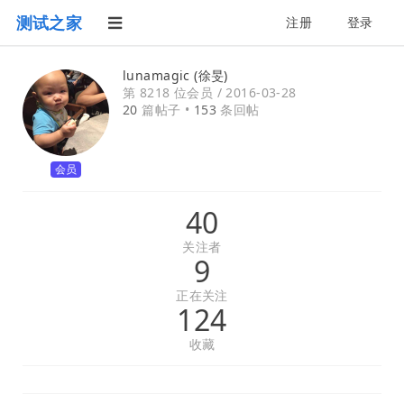
测试之家
注册
登录
lunamagic (徐旻)
第 8218 位会员 /
2016-03-28
20
篇帖子 •
153
条回帖
会员
40
关注者
9
正在关注
124
收藏