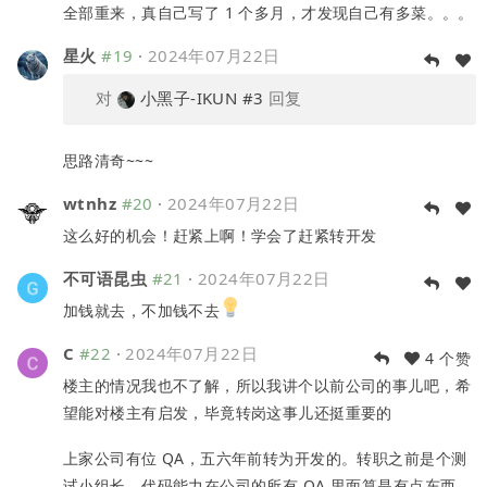
全部重来，真自己写了 1 个多月，才发现自己有多菜。。。
星火
#19
·
2024年07月22日
对
小黑子-IKUN
#3
回复
思路清奇~~~
wtnhz
#20
·
2024年07月22日
这么好的机会！赶紧上啊！学会了赶紧转开发
不可语昆虫
#21
·
2024年07月22日
加钱就去，不加钱不去
C
#22
·
2024年07月22日
4 个赞
楼主的情况我也不了解，所以我讲个以前公司的事儿吧，希
望能对楼主有启发，毕竟转岗这事儿还挺重要的
上家公司有位 QA，五六年前转为开发的。转职之前是个测
试小组长，代码能力在公司的所有 QA 里面算是有点东西