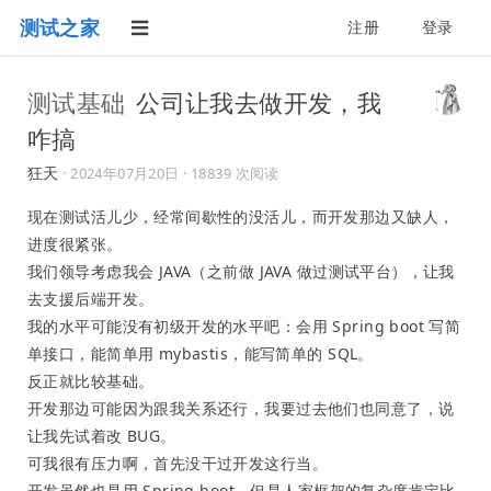
测试之家
注册
登录
测试基础
公司让我去做开发，我
咋搞
狂天
·
2024年07月20日
· 18839 次阅读
现在测试活儿少，经常间歇性的没活儿，而开发那边又缺人，
进度很紧张。
我们领导考虑我会 JAVA（之前做 JAVA 做过测试平台），让我
去支援后端开发。
我的水平可能没有初级开发的水平吧：会用 Spring boot 写简
单接口，能简单用 mybastis，能写简单的 SQL。
反正就比较基础。
开发那边可能因为跟我关系还行，我要过去他们也同意了，说
让我先试着改 BUG。
可我很有压力啊，首先没干过开发这行当。
开发虽然也是用 Spring boot，但是人家框架的复杂度肯定比