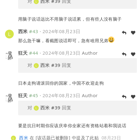
对
西米
#39
回复
用脑子说话远比不用脑子说话累，但有些人没有脑子
西米
#43
·
2024年08月23日
那么急干嘛，看截图说话即可，急有啥用兄弟
狂天
#44
·
2024年08月23日
Author
对
西米
#39
回复
日本走狗请滚回你的国家，中国不欢迎走狗
狂天
#45
·
2024年08月23日
Author
对
西米
#39
回复
要是抗日时期你应该庆幸你全家还有资格站着和我说话
西米
在
[该话题已被删除]
中提及了此贴
08月23日