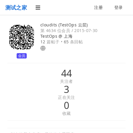
测试之家
注册
登录
cloudits (TestOps 云层)
第 4634 位会员 /
2015-07-30
TestOps @
上海
12
篇帖子 •
65
条回帖
会员
44
关注者
3
正在关注
0
收藏