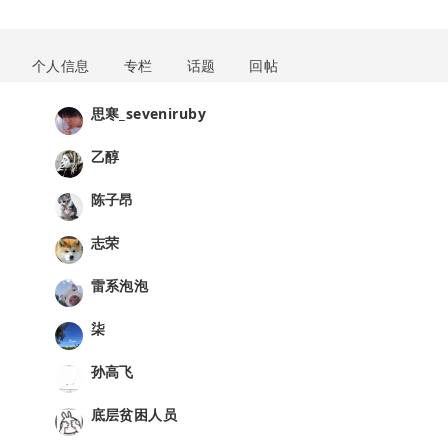
个人信息
专栏
话题
回帖
思寒_seveniruby
乙醇
陈子昂
志荣
雷系泡泡
柒
孙高飞
底层贫困人员