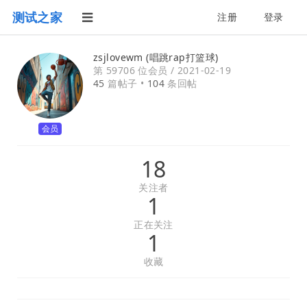
测试之家
注册
登录
zsjlovewm (唱跳rap打篮球)
第 59706 位会员 /
2021-02-19
45
篇帖子 •
104
条回帖
会员
18
关注者
1
正在关注
1
收藏