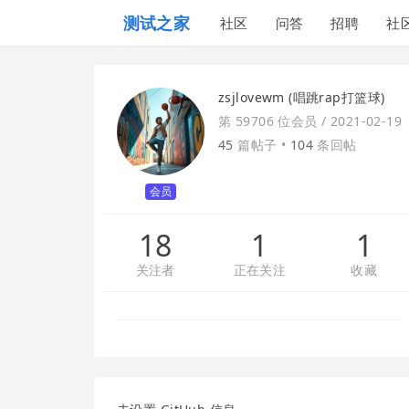
测试之家
社区
问答
招聘
社
zsjlovewm (唱跳rap打篮球)
第 59706 位会员 /
2021-02-19
45
篇帖子 •
104
条回帖
会员
18
1
1
关注者
正在关注
收藏