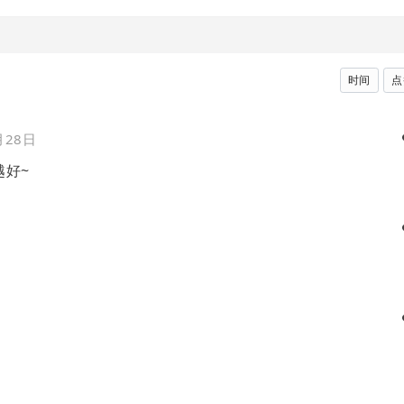
时间
点
月28日
越好~
日