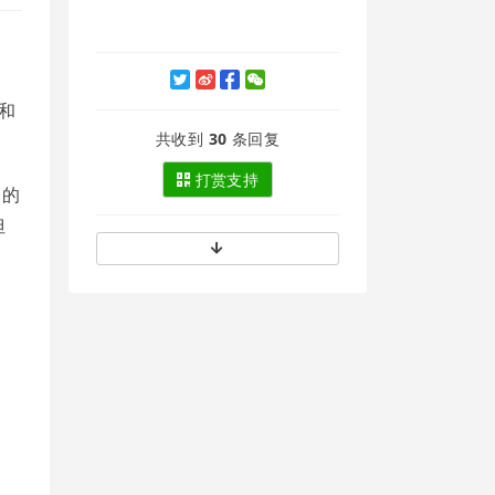
和
共收到
30
条回复
打赏支持
 的
但