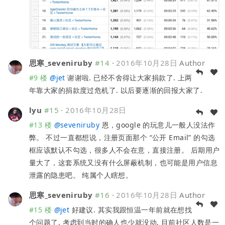
思寒_seveniruby
#14
·
2016年10月28日
Author
#9 楼
@
jet
谢谢啦. 已经不舍得让大家捐款了. 上两
年靠大家的捐款度过危机了. 以后要逐渐的回报大家了.
lyu
#15
·
2016年10月28日
#13 楼
@
seveniruby
恩，google 的玩意儿一般人没法作
弊。 不过一直都想说，注册页面那个 “公开 Email” 的勾选
框应该默认不勾选，很多人不会在意，直接注册。 后期用户
量大了，这套系统又没有什么屏蔽机制，也可能是用户信息
泄露的隐患吧。 纯属个人瞎想。
思寒_seveniruby
#16
·
2016年10月28日
Author
#15 楼
@
jet
好建议. 其实我跟恒温一年前就在想找
个问题了. 考虑到当时的确人也少就没动. 目前社区人数是一