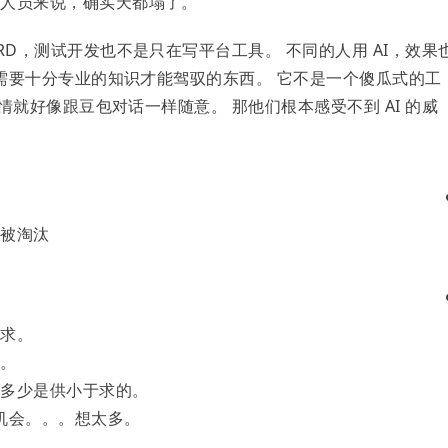
发人员来说，确实天都塌了。
RD，测试开发也不是只在写平台工具。 不同的人用 AI，效果
个需要十分专业的知识才能驾驭的东西。 它不是一个傻瓜式的工
事情就好像跟豆包对话一样随意。 那他们根本感受不到 AI 的威
会被淘汰
于求。
了。
剩多少是供小于求的。
有机会。。。想太多。