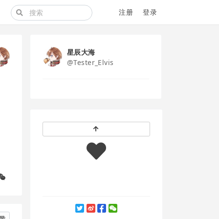
注册
登录
星辰大海
@Tester_Elvis
赞