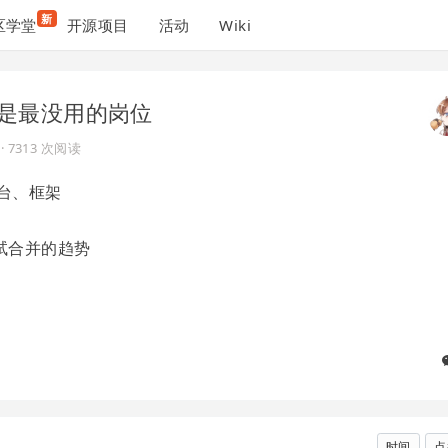
新
区学堂
开源项目
活动
Wiki
是最没用的岗位
· 7313 次阅读
平台、框架
试合并的趋势
时间
点