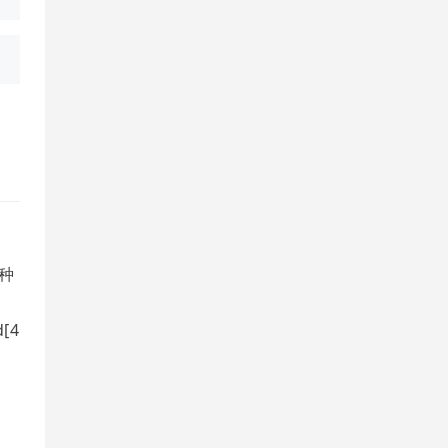
两种
d[4