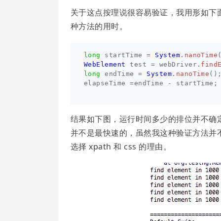
关于这点按理说很容易验证，我用形如下面
种方法的用时。
long
startTime
=
System
.
nanoTime
WebElement
test
=
webDriver
.
find
long
endTime
=
System
.
nanoTime
()
elapseTime
=
endTime
-
startTime
;
结果如下图，运行时间多少的排位并不确定，运
并不是最快速的，虽然我这种验证方法并
选择 xpath 和 css 的理由。