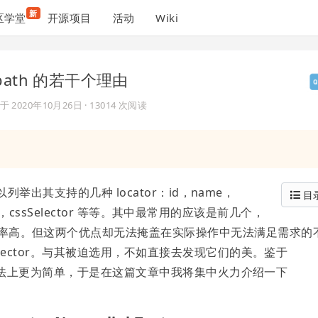
新
区学堂
开源项目
活动
Wiki
xpath 的若干个理由
复于
2020年10月26日
· 13014 次阅读
都可以列举出其支持的几种 locator：id，name，
目
，xpath，cssSelector 等等。其中最常用的应该是前几个，
行效率高。但这两个优点却无法掩盖在实际操作中无法满足需求的
sSelector。与其被迫选用，不如直接去发现它们的美。鉴于
多相似，且用法上更为简单，于是在这篇文章中我将集中火力介绍一下