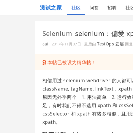
测试之家
社区
问答
招聘
社
Selenium
selenium：偏爱 
cai
TestOps 云层
·
2017年11月07日
· 最后由
回
本帖已被设为精华帖！
相信用过 selenium webdriver 的人
className, tagName, linkText
原因无外乎两个：1. 用法简单；2. 运
足，有时我们不得不选用 xpath 和 cs
cssSelector 和 xpath 有诸
xpath。