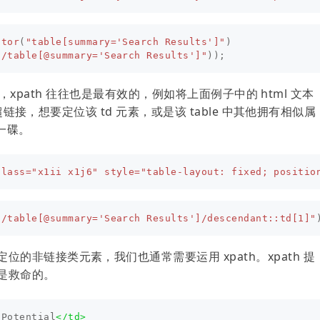
ctor
(
"table[summary='Search Results']"
)
//table[@summary='Search Results']"
));
元素时，xpath 往往也是最有效的，例如将上面例子中的 html 文本
的超链接，想要定位该 td 元素，或是该 table 中其他拥有相似属
菜一碟。
class=
"x1ii x1j6"
style=
"table-layout: fixed; positio
//table[@summary='Search Results']/descendant::td[1]"
的非链接类元素，我们也通常需要运用 xpath。xpath 提
是救命的。
 Potential
</td>