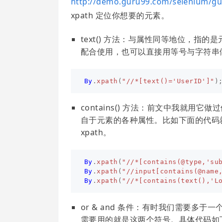
http://demo.guru99.com/selenium/g
xpath 定位你想要的元素。
text() 方法：与属性同等地位，指的是
配合使用，也可以直接用等号与字符串
By
.
xpath
(
"//*[text()='UserID']"
)
contains() 方法：前文中我就用它做过例子，
自于元素的各种属性。比如下面的代码就给
xpath。
By
.
xpath
(
"//*[contains(@type,'su
By
.
xpath
(
"//input[contains(@name
By
.
xpath
(
"//*[contains(text(),'L
or & and 条件：有时我们需要多
需要用的就是这两个符号。具体代码如下。