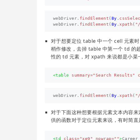
webDriver
.
findElement
(
By
.
cssSele
webDriver
.
findElement
(
By
.
xpath
(
"
对于想要定位 table 中一个 cell 
稍作修改，去掉 table 中第一个 td 
性的 td 元素，对 xpath 来说都是小
<table
summary=
"Search Results"
webDriver
.
findElement
(
By
.
xpath
(
"
对于下面这种想要根据元素文本内容来定位
供的函数对于定位元素来说，有时简直
<td
class=
"xe9"
nowrap=
""
>
Career