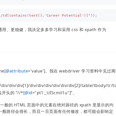
//td[contains(text(),'Career Potential')]"
));
更稳健，我决定多多学习和采用 css 和 xpath 作为
me[
@
attribute
='value']。我在 webdriver 学习资料中见过
div/div/div[1]/div/div/div/div/div/div[2]/table/tbody/tr/t
斜线开头的 “//*[
@
id
="pt1:_UIScmil1u"]”。
一般的 HTML 页面中的元素在绝对路径的 xpath 里显示的均
元素的形式。一般路径会很长，而且一旦页面有任何修改，都可能会影响定