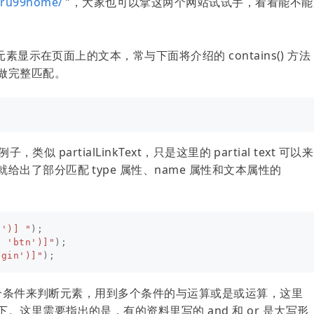
uru99home/
”，大家也可以拿这两个网站试试手，看看能不能
元素显示在页面上的文本，常与下面将介绍的 contains() 方法
做完整匹配。
;
类似 partialLinkText，只是这里的 partial text 可以来
出了部分匹配 type 属性、name 属性和文本属性的
b')] "
);
, 'btn')]"
);
ogin')]"
);
于一个条件来判断元素，用到多个条件的与运算或是或运算，这里
这里需要指出的是，有的资料里写的 and 和 or 是大写形