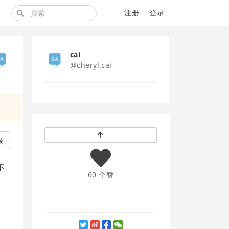
注册
登录
cai
@cheryl.cai
录
不
60 个赞