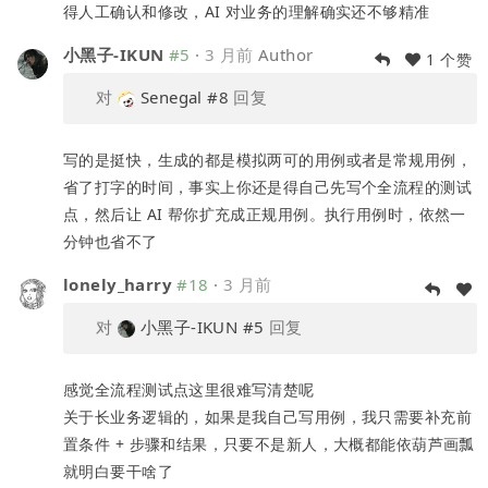
得人工确认和修改，AI 对业务的理解确实还不够精准
小黑子-IKUN
#5
·
3 月前
Author
1 个赞
对
Senegal
#8
回复
写的是挺快，生成的都是模拟两可的用例或者是常规用例，
省了打字的时间，事实上你还是得自己先写个全流程的测试
点，然后让 AI 帮你扩充成正规用例。执行用例时，依然一
分钟也省不了
lonely_harry
#18
·
3 月前
对
小黑子-IKUN
#5
回复
感觉全流程测试点这里很难写清楚呢
关于长业务逻辑的，如果是我自己写用例，我只需要补充前
置条件 + 步骤和结果，只要不是新人，大概都能依葫芦画瓢
就明白要干啥了