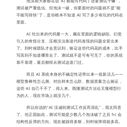
泡沫期大家都在说"AI 都能写代码了还要测试干嘛"，
测试被严重低估。但泡沫一破，你要面对的问题就不是"能
不能写得快"了，是你根本不知道 AI 写了多少有坑的代码在
里面。
AI 吐出来的代码量一大，藏在里面的逻辑缺陷、幻觉
引入的奇怪分支、压根没法靠读代码发现的问题全冒出来
了。到时候团队才会意识到，验证这些代码花的成本，比手
写高到不知道哪里去了。测试就不是可有可无了，你的系统
靠不靠谱，最后都得从测试这道门过。
而且 AI 系统本身的不确定性还带出来一批新活儿——
模型鲁棒性怎么测、对抗样本怎么防、数据质量怎么验证，
这些 AI 自己干不了，得人来。既懂测试方法论又懂模型行
为的人，现在市场上就没几个。
所以你说的"AI 没减轻测试工作反而添乱"，我太同意
了。但正因如此，测试可能是少数几个泡沫破了之后 hc 会
结构性反弹的方向。现在被踩得多狠，到时候弹得就多高。