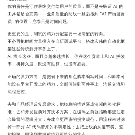
你的责任是守住最终交付给用户的质量，而不是去验证 AI 的
工具箱是否完美——业务质量的防线一旦后撤到 “AI 产物监督
员” 的位置，崩塌只是时间问题。
更重要的是，测试的精力分配需要一场清醒的转向。
不必再把时间大量投入在自研测试平台、搭建宏伟的自动化框
架这些传统测开事务上了。
AI 擅长这些，而且会越来越擅长，你在这个赛道上和 AI 拼效
率，拼持久度，既没有胜算，也没有必要。
正确的发力方向，是把省下来的那点脚本编写时间，和原本可
能投在平台开发上的精力，全部倾注到两件事上：沟通交流和
流程把控。
去和产品经理反复磨需求，把模糊的描述逼成清晰的验收标
准；去和开发提前对齐技术方案，在编码之前就掐断那些注定
会爆雷的逻辑分支；去建立更严密的提测规范，用流程来过滤
掉一部分 AI 代码带来的不确定性；去把上线的灰度节奏、监
控报警、回滚预案提前拉到可执行的状态。