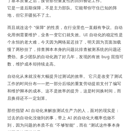
了基本质量之后，接管那些重复性的回归验证工作。
它是一道后期保障，不是主力部队。它能帮你守住已知的阵
地，但它开疆拓不了土。
而且就连这个 “保障” 的性质，在行业里也一直颇有争议。自动
化用例需要维护，业务一变它们就失效。UI 自动化的稳定性是
个永恒的老大难，今天因为网络延迟挂了，明天因为页面加载
慢了两秒挂了，排查脚本本身的问题比排查被测系统的问题还
费劲。多少团队的自动化跑了好几年，发现的有效 bug 屈指可
数，维护成本却持续走高。
自动化从来就没有大幅提升过测试的效率。 它只是改变了测试
工作的时间分布——把一部分后续的重复劳动提前支付了编写
和维护脚本的成本。这不是效率的提升，这是时间换时间，而
且换得还不一定划算。
那些指望 AI 自动化来解放测试生产力的人，面对的现实是：
过去的自动化没做到的事，带上 AI 的自动化大概率也做不
到，因为问题的本质不在 “不够智能”，而在 “测试这件事本身