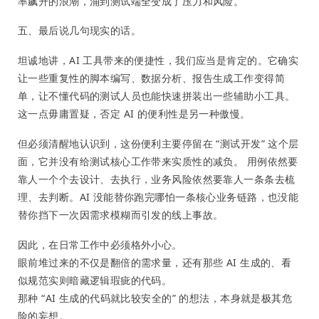
率飙升的浪潮，涌到测试端全变成了压力和风险。
五、最后说几句现实的话。
坦诚地讲，AI 工具带来的便捷性，我们应当是肯定的。它确实
让一些重复性的脚本编写、数据分析、报告生成工作变得简
单，让不懂代码的测试人员也能快速拼装出一些辅助小工具。
这一点毋庸置疑，否定 AI 的便利性是另一种傲慢。
但必须清醒地认识到，这份便利主要停留在 “测试开发” 这个层
面，它并没有给测试核心工作带来实质性的减负。 用例依然要
靠人一个个去设计、去执行，业务风险依然要靠人一条条去梳
理、去判断。AI 没能替你跑完哪怕一条核心业务链路，也没能
替你挡下一次因需求模糊而引发的线上事故。
因此，在日常工作中必须格外小心。
眼前堆过来的不仅是翻倍的需求量，还有那些 AI 生成的、看
似规范实则暗藏逻辑瑕疵的代码。
那种 “AI 生成的代码就比较安全的” 的想法，本身就是极其危
险的妄想。