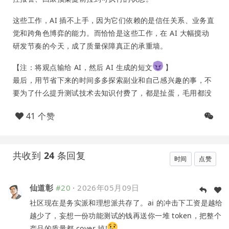
这些工作，AI 插不上手，因为它们依赖的是信任关系、业务直
觉和跨角色博弈的能力。而恰恰是这些工作，在 AI 大幅搅动
研发节奏的今天，成了质量保障真正的承重墙。
【注：将观点输给 AI，然后 AI 生成的短文
】
最后，用节省下来的时间多多探索副业和自己感兴趣的事，不
要为了什么提升测试技术去知识付费了，都是扯蛋，毛用都没
41 个赞
共收到
24
条回复
时间
点赞
仙道彰
#20
·
2026年05月09日
社区现在是务实派和理想派共存了。ai 的冲击下工资是越给
越少了，妄想一份功能测试的钱再送你一堆 token，把整个
产品的质量都 cover 掉!