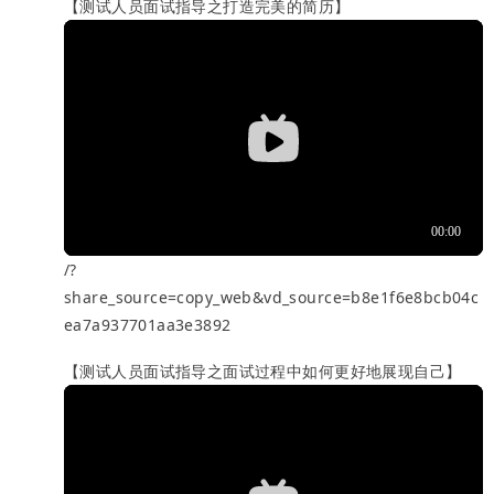
【测试人员面试指导之打造完美的简历】
/?
share_source=copy_web&vd_source=b8e1f6e8bcb04c
ea7a937701aa3e3892
【测试人员面试指导之面试过程中如何更好地展现自己】