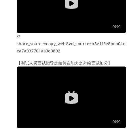
/?
share_source=copy_web&vd_source=b8e1f6e8bcb04c
ea7a937701aa3e3892
【测试人员面试指导之如何在能力之外给面试加分】