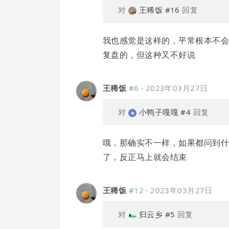
对
王稀饭
#16
回复
我也感觉是这样的，平常根本不会
复盘的，但这种又不好说
王稀饭
#6
·
2023年03月27日
对
小鸭子嘎嘎
#4
回复
哦，那确实不一样，如果都问到
了，反正马上就会结束
王稀饭
#12
·
2023年03月27日
对
归云乡
#5
回复