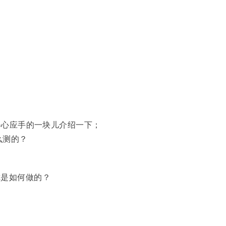
你得心应手的一块儿介绍一下；
么测的？
你是如何做的？
？