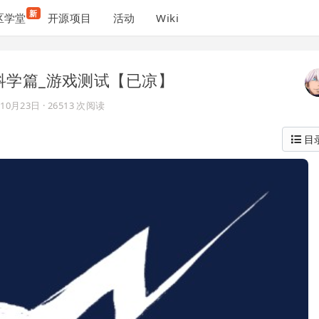
新
区学堂
开源项目
活动
Wiki
科学篇_游戏测试【已凉】
年10月23日
· 26513 次阅读
目