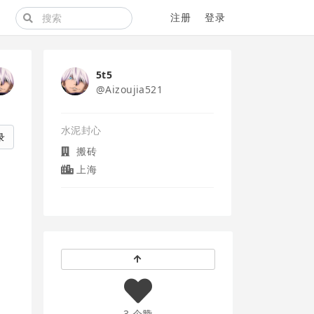
注册
登录
5t5
@Aizoujia521
水泥封心
录
搬砖
上海
3 个赞