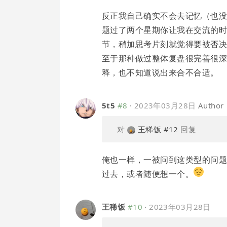
反正我自己确实不会去记忆（也
题过了两个星期你让我在交流的
节，稍加思考片刻就觉得要被否
至于那种做过整体复盘很完善很
释，也不知道说出来合不合适。
5t5
#8
·
2023年03月28日
Author
对
王稀饭
#12
回复
俺也一样，一被问到这类型的问
过去，或者随便想一个。
王稀饭
#10
·
2023年03月28日