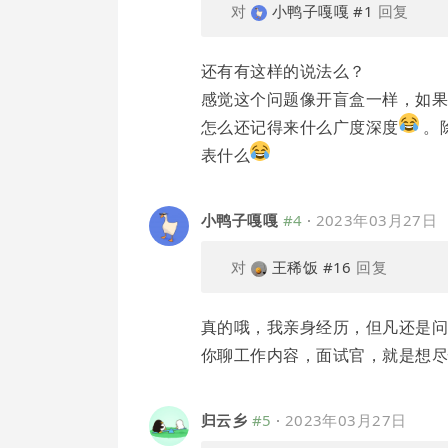
对
小鸭子嘎嘎
#1
回复
还有有这样的说法么？
感觉这个问题像开盲盒一样，如果
怎么还记得来什么广度深度
。
表什么
小鸭子嘎嘎
#4
·
2023年03月27日
对
王稀饭
#16
回复
真的哦，我亲身经历，但凡还是
你聊工作内容，面试官，就是想
归云乡
#5
·
2023年03月27日