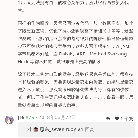
出，又无法拥有自己的核心竞争力，所以很容易被新人代
替。
同样的作为研发，天天只写业务代码，加个数据库表、加个
字段更新查询、优化下展示逻辑调整下按钮尺寸等等，这些
跟测试工程师的点点点类似都有很好的阶段性输出价值却缺
少不可替代性的核心竞争力，这些人写了很多年，连 JVM
字节码都不知道、连 Dalvik、ART、Method Swizzing
Hook 等都不知道，就很难走上更高的阶段。
除了技术上构建自己的壁垒，经验积累也是类似的。很多技
术和经验的积累，需要实现从量变走向质变。如果只是量变
进入不了质变，那么就很难脱蛹化蝶成为行业稀有的佼佼
者。所以工作中要记得永远比别人多走一步，多看一眼，尽
量朝着超出期望的目标去做事。
jie
#29
·
2018年03月22日
1 个赞
对
思寒_seveniruby
#1
回复