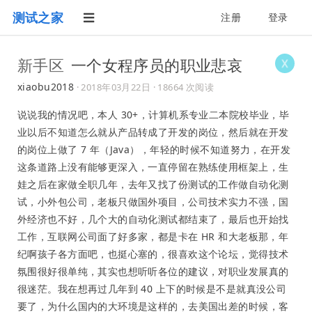
测试之家
注册
登录
新手区
一个女程序员的职业悲哀
xiaobu2018
·
2018年03月22日
· 18664 次阅读
说说我的情况吧，本人 30+，计算机系专业二本院校毕业，毕
业以后不知道怎么就从产品转成了开发的岗位，然后就在开发
的岗位上做了 7 年（Java），年轻的时候不知道努力，在开发
这条道路上没有能够更深入，一直停留在熟练使用框架上，生
娃之后在家做全职几年，去年又找了份测试的工作做自动化测
试，小外包公司，老板只做国外项目，公司技术实力不强，国
外经济也不好，几个大的自动化测试都结束了，最后也开始找
工作，互联网公司面了好多家，都是卡在 HR 和大老板那，年
纪啊孩子各方面吧，也挺心塞的，很喜欢这个论坛，觉得技术
氛围很好很单纯，其实也想听听各位的建议，对职业发展真的
很迷茫。我在想再过几年到 40 上下的时候是不是就真没公司
要了，为什么国内的大环境是这样的，去美国出差的时候，客