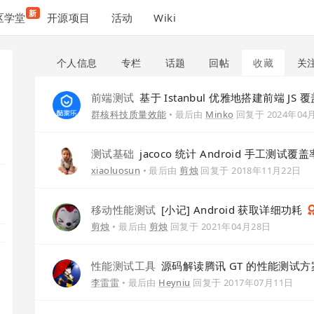
新
区学堂
开源项目
活动
Wiki
个人信息
专栏
话题
回帖
收藏
关
前端测试
基于 Istanbul 优雅地搭建前端 JS
群核科技质量效能
• 最后由
Minko
回复于
2024年04
测试基础
jacoco 统计 Android 手工测
xiaoluosun
• 最后由
剪烛
回复于
2018年11月22日
移动性能测试
[小记] Android 获取详细功耗
剪烛
• 最后由
剪烛
回复于
2021年04月28日
性能测试工具
源码解读腾讯 GT 的性能测试
李雷雷
• 最后由
Heyniu
回复于
2017年07月11日