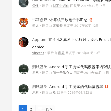
雪怪
• 最后由
就不告诉你
回复于
2016年12月06日
书籍点评
计算机开放电子书汇总
恒温
• 最后由
蓝莓酱
回复于
2017年07月12日
Appium
在 4.4.2 真机上运行时，提示 Error: Permi
denied
Vincent
• 最后由
肖勇
回复于
2018年09月10日
测试基础
Android 手工测试代码覆盖率增强版
易寒
• 最后由
第一号伤心人
回复于
2019年06月11日
测试基础
Android 手工测试的代码覆盖率
易寒
• 最后由
欢
回复于
2019年04月23日
1
2
下一页