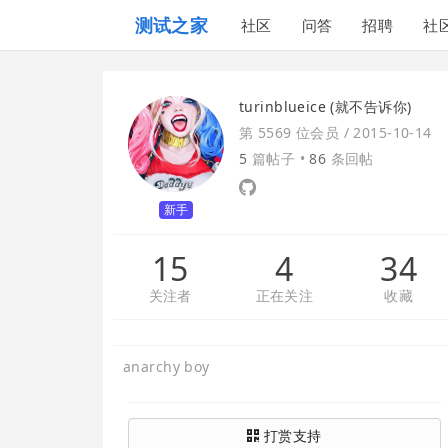
测试之家
社区
问答
招聘
社
turinblueice (就不告诉你)
第 5569 位会员 /
2015-10-14
5
篇帖子 •
86
条回帖
新手
15
4
34
关注者
正在关注
收藏
anarchy boy
打赏支持