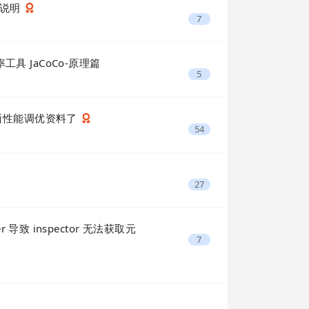
简单说明
7
率工具 JaCoCo-原理篇
5
界面性能调优资料了
54
27
ler 导致 inspector 无法获取元
7