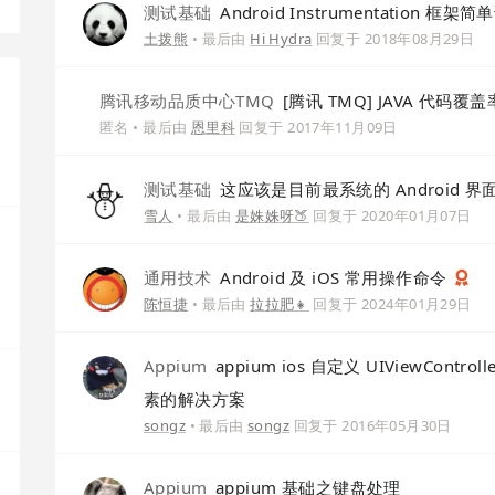
测试基础
Android Instrumentation 框架
土拨熊
• 最后由
Hi Hydra
回复于
2018年08月29日
腾讯移动品质中心TMQ
[腾讯 TMQ] JAVA 代码覆盖
匿名
• 最后由
恩里科
回复于
2017年11月09日
测试基础
这应该是目前最系统的 Android 
雪人
• 最后由
是姝姝呀🍑
回复于
2020年01月07日
通用技术
Android 及 iOS 常用操作命令
陈恒捷
• 最后由
拉拉肥👧
回复于
2024年01月29日
Appium
appium ios 自定义 UIViewControl
素的解决方案
songz
• 最后由
songz
回复于
2016年05月30日
Appium
appium 基础之键盘处理