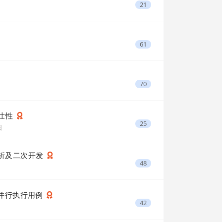
21
61
70
健壮性
25
日
目剖析及二次开发
48
NG 并行执行用例
42