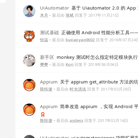
UiAutomator
基于 Uiautomator 2.0 的 A
木月
• 最后由
张斌
回复于
2017年11月21日
测试基础
正确使用 Android 性能分析工具——T
恒温
• 最后由
liuxiaoyao0602
回复于
2016年07月24
新手区
monkey 测试时怎么指定特定模块执
樊樊
• 最后由
Kori
回复于
2019年06月06日
Appium
关于 appium get_attribute 方法的
陈恒捷
• 最后由
时光清浅
回复于
2017年02月28日
Appium
简单改造 appium ，实现 Andro
陈恒捷
• 最后由
assless
回复于
2017年02月14日
UiAutomator
uiautomatorviewer 功能扩