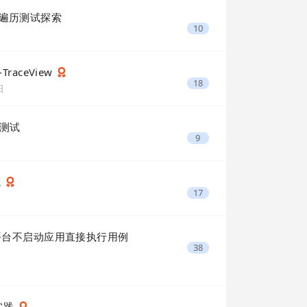
pp 遍历测试探索
10
raceView
18
日
行测试
9
坑
17
id 平台不启动应用直接执行用例
38
展实践