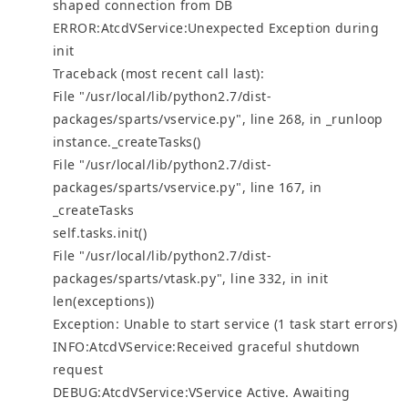
shaped connection from DB
ERROR:AtcdVService:Unexpected Exception during
init
Traceback (most recent call last):
File "/usr/local/lib/python2.7/dist-
packages/sparts/vservice.py", line 268, in _runloop
instance._createTasks()
File "/usr/local/lib/python2.7/dist-
packages/sparts/vservice.py", line 167, in
_createTasks
self.tasks.init()
File "/usr/local/lib/python2.7/dist-
packages/sparts/vtask.py", line 332, in init
len(exceptions))
Exception: Unable to start service (1 task start errors)
INFO:AtcdVService:Received graceful shutdown
request
DEBUG:AtcdVService:VService Active. Awaiting