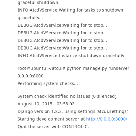
graceful shutdown.
INFO:AtcdVService:Waiting for tasks to shutdown
gracefully...
DEBUG:AtcdVService:Waiting for to stop...
DEBUG:AtcdVService:Waiting for to stop...
DEBUG:AtcdVService:Waiting for to stop...
DEBUG:AtcdVService:Waiting for to stop...
INFO:AtcdVService:Instance shut down gracefully
root@ubuntu:~/atcui# python manage.py runserver
0.0.0.0:8000
Performing system checks...
System check identified no issues (0 silenced).
August 10, 2015 - 03:58:02
Django version 1.8.3, using settings 'atcui.settings'
Starting development server at
http://0.0.0.0:8000/
Quit the server with CONTROL-C.