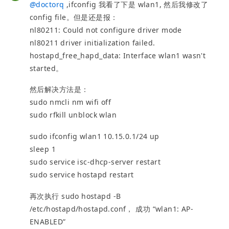
@
doctorq
,ifconfig 我看了下是 wlan1, 然后我修改了
config file。但是还是报：
nl80211: Could not configure driver mode
nl80211 driver initialization failed.
hostapd_free_hapd_data: Interface wlan1 wasn't
started。
然后解决方法是：
sudo nmcli nm wifi off
sudo rfkill unblock wlan
sudo ifconfig wlan1 10.15.0.1/24 up
sleep 1
sudo service isc-dhcp-server restart
sudo service hostapd restart
再次执行 sudo hostapd -B
/etc/hostapd/hostapd.conf， 成功 “wlan1: AP-
ENABLED”