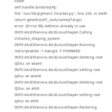
listen
self.handle.bind(res[4])
File "/usr/lib/python2.7/socket.py", line 224, in meth
return getattr(self._sock,name)(*args)
error: [Errno 98] Address already in use
INFO:AtcdVService.AtcdLinuxShaper:Calling
initialize_shaping_system
INFO:AtcdVService.AtcdLinuxShaper:Running
/sbin/iptables -t mangle -F FORWARD
INFO:AtcdVService.AtcdLinuxShaper:deleting root
QDisc on wlan0
INFO:AtcdVService.AtcdLinuxShaper:setting root
qdisc on wlan0
INFO:AtcdVService.AtcdLinuxShaper:deleting root
QDisc on eth0
INFO:AtcdVService.AtcdLinuxShaper:setting root
qdisc on eth0
INFO:AtcdVService.AtcdLinuxShaper:Restoring