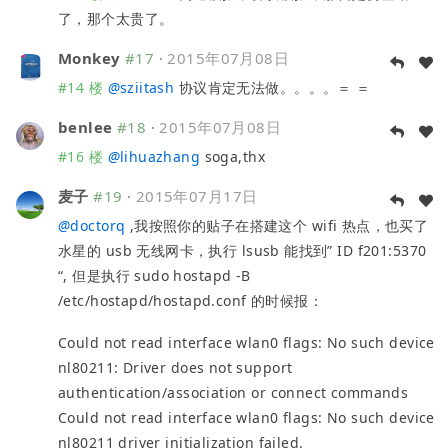
了，那个太贵了。
Monkey
#17
·
2015年07月08日
#14 楼
@
sziitash
协议肯定无法做。。。。＝ ＝
benlee
#18
·
2015年07月08日
#16 楼
@
lihuazhang
soga,thx
麦子
#19
·
2015年07月17日
@
doctorq
,我按照你的贴子在搭建这个 wifi 热点，也买了
水星的 usb 无线网卡，执行 lsusb 能找到” ID f201:5370
“, 但是执行 sudo hostapd -B
/etc/hostapd/hostapd.conf 的时候报：
Could not read interface wlan0 flags: No such device
nl80211: Driver does not support
authentication/association or connect commands
Could not read interface wlan0 flags: No such device
nl80211 driver initialization failed.