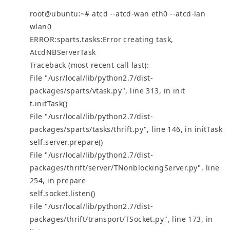
root@ubuntu:~# atcd --atcd-wan eth0 --atcd-lan
wlan0
ERROR:sparts.tasks:Error creating task,
AtcdNBServerTask
Traceback (most recent call last):
File "/usr/local/lib/python2.7/dist-
packages/sparts/vtask.py", line 313, in init
t.initTask()
File "/usr/local/lib/python2.7/dist-
packages/sparts/tasks/thrift.py", line 146, in initTask
self.server.prepare()
File "/usr/local/lib/python2.7/dist-
packages/thrift/server/TNonblockingServer.py", line
254, in prepare
self.socket.listen()
File "/usr/local/lib/python2.7/dist-
packages/thrift/transport/TSocket.py", line 173, in