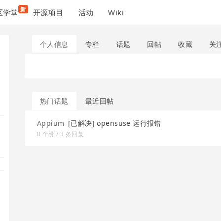
新
区学堂
开源项目
活动
Wiki
个人信息
专栏
话题
回帖
收藏
关
热门话题
最近回帖
Appium
[已解决] opensuse 运行报错
0 个赞 / 3 条回复