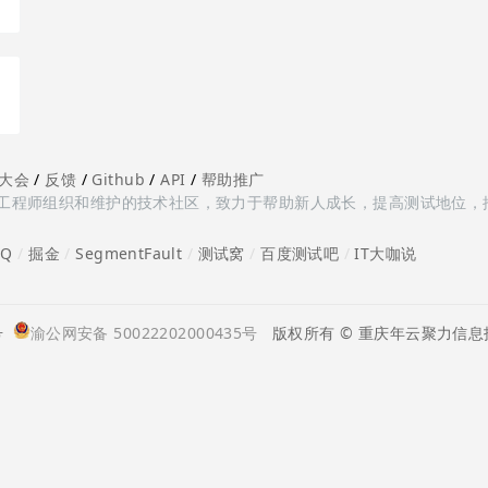
大会
/
反馈
/
Github
/
API
/
帮助推广
多测试工程师组织和维护的技术社区，致力于帮助新人成长，提高测试地位，
oQ
/
掘金
/
SegmentFault
/
测试窝
/
百度测试吧
/
IT大咖说
号
渝公网安备 50022202000435号
版权所有 © 重庆年云聚力信息