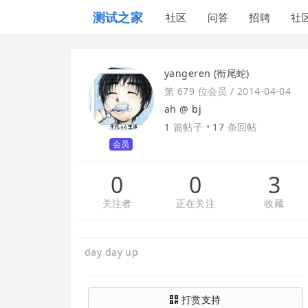
测试之家
社区
问答
招聘
社
yangeren (衔尾蛇)
第 679 位会员 /
2014-04-04
ah @
bj
1
篇帖子 •
17
条回帖
会员
0
0
3
关注者
正在关注
收藏
day day up
打赏支持