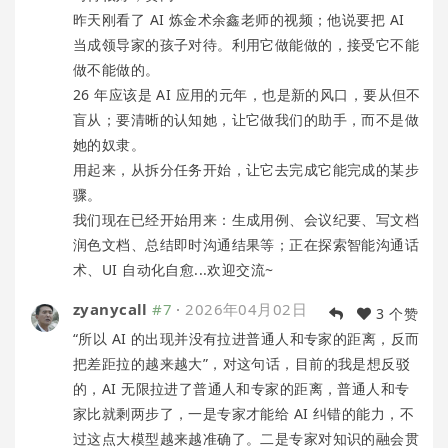
昨天刚看了 AI 炼金术余鑫老师的视频；他说要把 AI
当成领导家的孩子对待。利用它做能做的，接受它不能
做不能做的。
26 年应该是 AI 应用的元年，也是新的风口，要从但不
盲从；要清晰的认知她，让它做我们的助手，而不是做
她的奴隶。
用起来，从拆分任务开始，让它去完成它能完成的某步
骤。
我们现在已经开始用来：生成用例、会议纪要、写文档
润色文档、总结即时沟通结果等；正在探索智能沟通话
术、UI 自动化自愈...欢迎交流~
zyanycall
#7
·
2026年04月02日
3 个赞
“所以 AI 的出现并没有拉进普通人和专家的距离，反而
把差距拉的越来越大”，对这句话，目前的我是想反驳
的，AI 无限拉进了普通人和专家的距离，普通人和专
家比就剩两步了，一是专家才能给 AI 纠错的能力，不
过这点大模型越来越准确了。二是专家对知识的融会贯