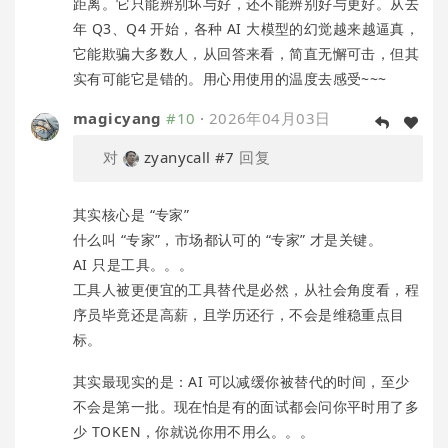
距离。它只能辨别坏与好，还不能辨别好与更好。从去
年 Q3、Q4 开始，各种 AI 大模型的幻觉越来越逼真，
它能欺骗大多数人，从回答来看，简直无懈可击，但其
实有可能它是错的。用心用使用的温度去感受~~~
magicyang
#10
·
2026年04月03日
对
zyanycall
#7
回复
其实核心是 “专家”
什么叫 “专家”，市场都认可的 “专家” 才是关键。
AI 只是工具。。。
工具人被更便宜的工具替代是必然，从社会角度看，程
序员毕竟还是高薪，且学历还行，不会是维稳重点目
标。
其实最现实的是：AI 可以减缓你被替代的时间，至少
不会是第一批。现在怕是有的面试都会问你平时用了多
少 TOKEN，你就说你用不用么。。。