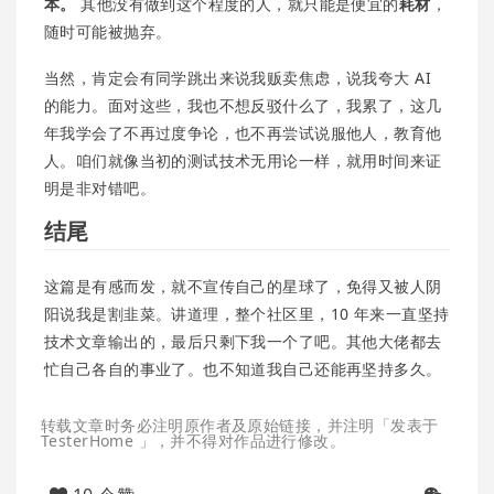
本。
其他没有做到这个程度的人，就只能是便宜的
耗材
，
随时可能被抛弃。
当然，肯定会有同学跳出来说我贩卖焦虑，说我夸大 AI
的能力。面对这些，我也不想反驳什么了，我累了，这几
年我学会了不再过度争论，也不再尝试说服他人，教育他
人。咱们就像当初的测试技术无用论一样，就用时间来证
明是非对错吧。
结尾
这篇是有感而发，就不宣传自己的星球了，免得又被人阴
阳说我是割韭菜。讲道理，整个社区里，10 年来一直坚持
技术文章输出的，最后只剩下我一个了吧。其他大佬都去
忙自己各自的事业了。也不知道我自己还能再坚持多久。
转载文章时务必注明原作者及原始链接，并注明「发表于
TesterHome 」，并不得对作品进行修改。