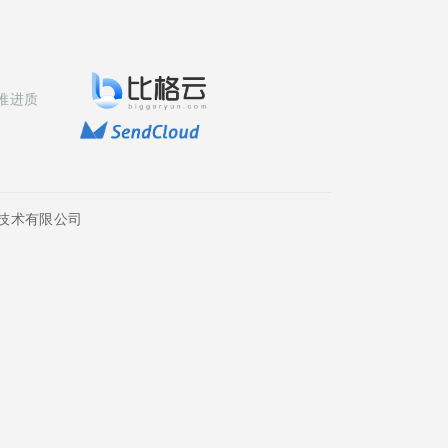
推进质
技术有限公司