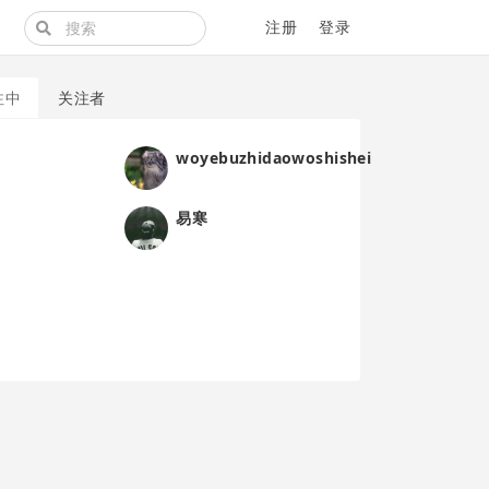
注册
登录
注中
关注者
woyebuzhidaowoshishei
易寒