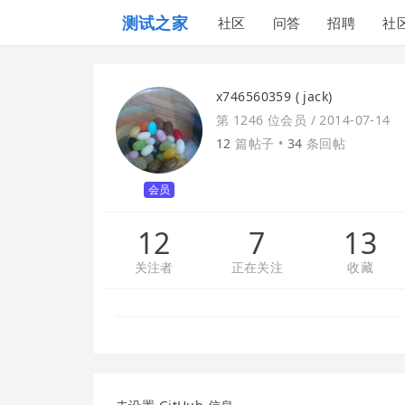
测试之家
社区
问答
招聘
社
x746560359 ( jack)
第 1246 位会员 /
2014-07-14
12
篇帖子 •
34
条回帖
会员
12
7
13
关注者
正在关注
收藏