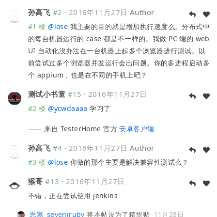
孙高飞
#2
·
2016年11月27日
Author
#1 楼
@
lose
我主要的目的就是增加执行速度么。分布式中
的每台机器运行的 case 都是不一样的。我做 PC 端的 web
UI 自动化没办法在一台机器上起多个浏览器进行测试。以
前尝试过多个浏览器并发运行会出问题。你的多进程启动多
个 appium，也是在不同的手机上吧？
测试小书童
#15
·
2016年11月27日
#2 楼
@
ycwdaaaa
学习了
—— 来自 TesterHome 官方
安卓客户端
孙高飞
#4
·
2016年11月27日
Author
#3 楼
@
lose
你做的那个主要是解决兼容性测试么？
猴哥
#13
·
2016年11月27日
不错，正在尝试使用 jenkins
思寒_seveniruby
将本帖设为了精华贴
11月28日