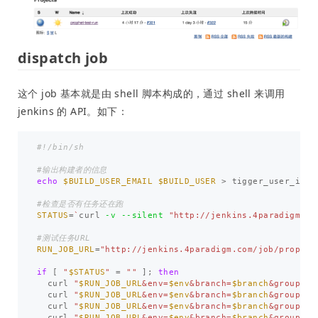
dispatch job
这个 job 基本就是由 shell 脚本构成的，通过 shell 来调用
jenkins 的 API。如下：
#!/bin/sh
#输出构建者的信息
echo
$BUILD_USER_EMAIL
$BUILD_USER
>
 tigger_user_info

#检查是否有任务还在跑
STATUS
=
`
curl 
-v
--silent
"http://jenkins.4paradigm.co
#测试任务URL
RUN_JOB_URL
=
"http://jenkins.4paradigm.com/job/prophet
if
[
"
$STATUS
"
=
""
]
;
then

curl 
"
$RUN_JOB_URL
&env=
$env
&branch=
$branch
&group=at
  curl 
"
$RUN_JOB_URL
&env=
$env
&branch=
$branch
&group=mo
  curl 
"
$RUN_JOB_URL
&env=
$env
&branch=
$branch
&group=da
  curl 
"
$RUN_JOB_URL
&env=
$env
&branch=
$branch
&group=sm