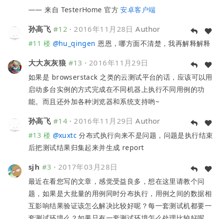
—— 来自 TesterHome 官方
安卓客户端
孙高飞
#12
·
2016年11月28日
Author
#11 楼
@
hu_qingen
恩恩，哪方面不清楚，我再解释解释
大大灰灰狼
#13
·
2016年11月29日
如果是 browserstack 之类的云测试平台的话，应该可以用
启动多台实例的方式完成在不同机器上执行不同用例的功
能。而且还外加各种浏览器和系统支持哟~
孙高飞
#14
·
2016年11月29日
Author
#13 楼
@
xuxtc
分布式执行向来不是问题，问题是执行结束
后把测试结果归集起来并生成 report
sjh
#3
·
2017年03月28日
最近在看您写的文章，感觉受益良多，想在这里请教个问
题，如果是大批量的用例同时分布执行，用例之间的数据相
互影响结果验证该怎么解决比较好呢？每一套测试机都要一
套测试环境么？如果只有一套测试环境怎么处理比较好呢，