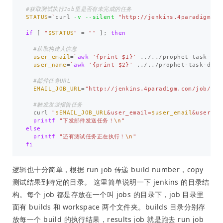
#获取测试执行Job里是否有未完成的任务
STATUS
=
`
curl 
-v
--silent
"http://jenkins.4paradigm.co
if
[
"
$STATUS
"
=
""
]
;
then
#获取构建人信息
user_email
=
`
awk
'{print $1}'
 ../../prophet-task-dis
user_name
=
`
awk
'{print $2}'
 ../../prophet-task-disp
#邮件任务URL
EMAIL_JOB_URL
=
"http://jenkins.4paradigm.com/job/pro
#触发发送报告任务
  curl 
"
$EMAIL_JOB_URL
&user_email=
$user_email
&user_na
printf
"下发邮件发送任务！
\n
"
else

printf
"还有测试任务正在执行！
\n
"
fi
逻辑也十分简单，根据 run job 传递 build number，copy
测试结果到特定的目录。 这里简单说明一下 jenkins 的目录结
构。每个 job 都是存放在一个叫 jobs 的目录下，job 目录里
面有 builds 和 workspace 两个文件夹。builds 目录分别存
放每一个 build 的执行结果，results job 就是跑去 run job