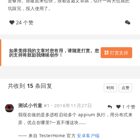
是够用。搭建起来也快，按着这篇文章搞，估计一两天也就把
坑踩完，投入使用了。
24 个赞
如果觉得我的文章对您有用，请随意打赏。您
打赏支持
的支持将鼓励我继续创作！
共收到
15
条回复
时间
点赞
测试小书童
#1
·
2016年11月27日
1 个赞
我现在做的是多进程启动多个 appium 执行，用分布式来
弄，优点在哪里?一直不懂这块……
—— 来自 TesterHome 官方
安卓客户端