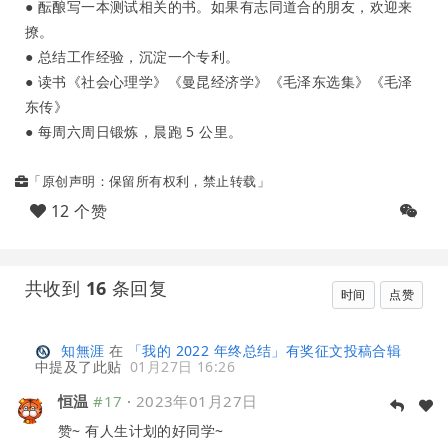
● 酝酿写一本测试相关的书。如果有志同道合的朋友，欢迎来
撩。
● 总结工作经验，沉淀一个专利。
● 读书《社会心理学》《曼昆经济学》《毛泽东选集》《毛泽
东传》
● 每周六周日锻炼，晨跑 5 公里。
「原创声明：保留所有权利，禁止转载」
12 个赞
共收到
16
条回复
时间
点赞
知無涯
在
「我的 2022 年终总结」有奖征文投稿合辑
中提及了此贴
01月27日 16:26
恒温
#17
·
2023年01月27日
赞~ 有人生计划的好同学~