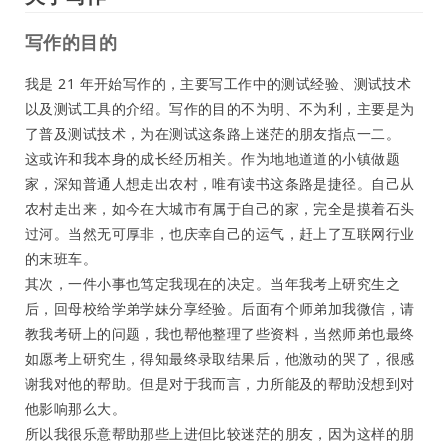
写作的目的
我是 21 年开始写作的，主要写工作中的测试经验、测试技术
以及测试工具的介绍。写作的目的不为明、不为利，主要是为
了普及测试技术，为在测试这条路上迷茫的朋友指点一二。
这或许和我本身的成长经历相关。作为地地道道的小镇做题
家，深知普通人想走出农村，唯有读书这条路是捷径。自己从
农村走出来，如今在大城市有属于自己的家，完全是摸着石头
过河。当然无可厚非，也庆幸自己的运气，赶上了互联网行业
的末班车。
其次，一件小事也笃定我现在的决定。当年我考上研究生之
后，回母校给学弟学妹分享经验。后面有个师弟加我微信，请
教我考研上的问题，我也帮他整理了些资料，当然师弟也最终
如愿考上研究生，得知最终录取结果后，他激动的哭了，很感
谢我对他的帮助。但是对于我而言，力所能及的帮助没想到对
他影响那么大。
所以我很乐意帮助那些上进但比较迷茫的朋友，因为这样的朋