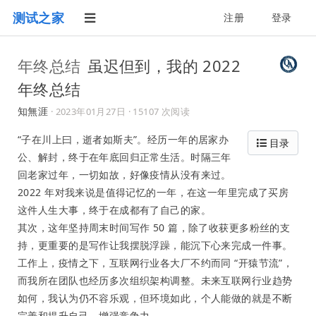
测试之家
注册
登录
年终总结
虽迟但到，我的 2022
年终总结
知無涯
·
2023年01月27日
· 15107 次阅读
“子在川上曰，逝者如斯夫”。经历一年的居家办
目录
公、解封，终于在年底回归正常生活。时隔三年
回老家过年，一切如故，好像疫情从没有来过。
2022 年对我来说是值得记忆的一年，在这一年里完成了买房
这件人生大事，终于在成都有了自己的家。
其次，这年坚持周末时间写作 50 篇，除了收获更多粉丝的支
持，更重要的是写作让我摆脱浮躁，能沉下心来完成一件事。
工作上，疫情之下，互联网行业各大厂不约而同 “开猿节流”，
而我所在团队也经历多次组织架构调整。未来互联网行业趋势
如何，我认为仍不容乐观，但环境如此，个人能做的就是不断
完善和提升自己，增强竞争力。