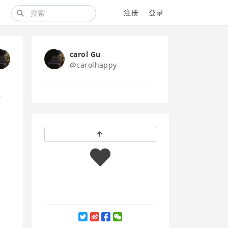
注册
登录
carol Gu
@carolhappy
r