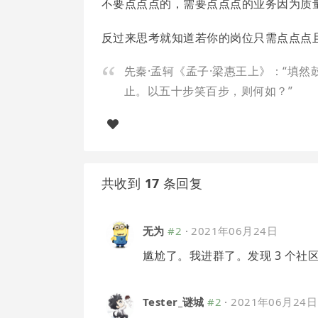
不要点点点的，需要点点点的业务因为质
反过来思考就知道若你的岗位只需点点点
先秦·孟轲《孟子·梁惠王上》：“填
止。以五十步笑百步，则何如？”
共收到
17
条回复
无为
#2
·
2021年06月24日
尴尬了。我进群了。发现 3 个社区
Tester_谜城
#2
·
2021年06月24日