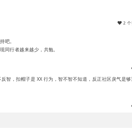
日
2 
？
坚持吧。
发现同行者越来越少，共勉。
反智，扣帽子是 XX 行为，智不智不知道，反正社区戾气是够