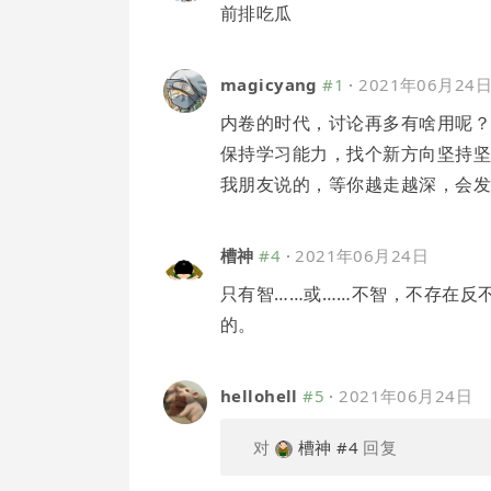
前排吃瓜
magicyang
#1
·
2021年06月24
内卷的时代，讨论再多有啥用呢
保持学习能力，找个新方向坚持
我朋友说的，等你越走越深，会
槽神
#4
·
2021年06月24日
只有智……或……不智，不存在反不
的。
hellohell
#5
·
2021年06月24日
对
槽神
#4
回复