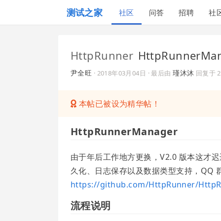
测试之家
社区
问答
招聘
社
HttpRunner
HttpRunnerM
尹全旺
瑾沐沐
·
2018年03月04日
· 最后由
回复于
本帖已被设为精华帖！
HttpRunnerManager
由于年后工作地方更换，V2.0 版本这
久化、日志保存以及数据类型支持，QQ 群欢
https://github.com/HttpRunner/Htt
流程说明