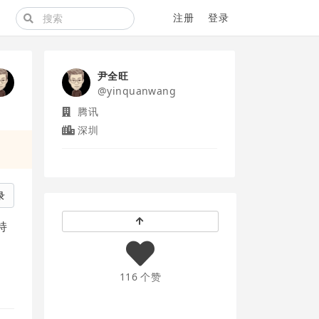
注册
登录
尹全旺
@yinquanwang
腾讯
深圳
录
持
116 个赞