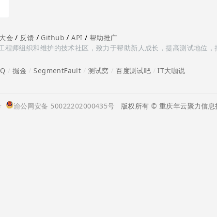
大会
/
反馈
/
Github
/
API
/
帮助推广
多测试工程师组织和维护的技术社区，致力于帮助新人成长，提高测试地位，
oQ
/
掘金
/
SegmentFault
/
测试窝
/
百度测试吧
/
IT大咖说
号
渝公网安备 50022202000435号
版权所有 © 重庆年云聚力信息