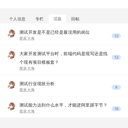
个人信息
专栏
话题
回帖
测试开发是不是已经是最没用的岗位
12
星辰大海
大家开发测试平台时，前端代码是现写还是找
12
个现有项目模板套？
星辰大海
测试行业现状分析
9
星辰大海
测试能力达到什么水平，才能进阿里跟字节？
16
星辰大海