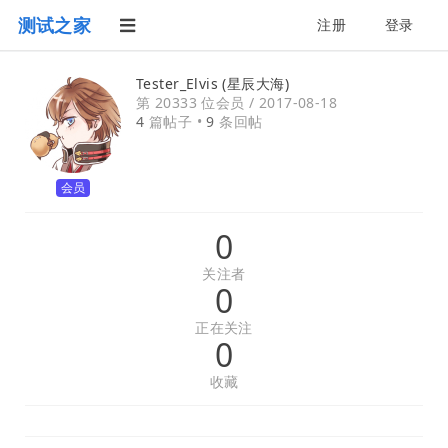
测试之家
注册
登录
Tester_Elvis (星辰大海)
第 20333 位会员 /
2017-08-18
4
篇帖子 •
9
条回帖
会员
0
关注者
0
正在关注
0
收藏