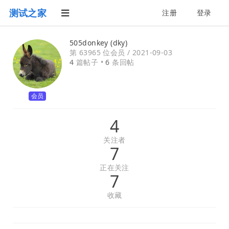
测试之家
注册
登录
505donkey (dky)
第 63965 位会员 /
2021-09-03
4
篇帖子 •
6
条回帖
会员
4
关注者
7
正在关注
7
收藏