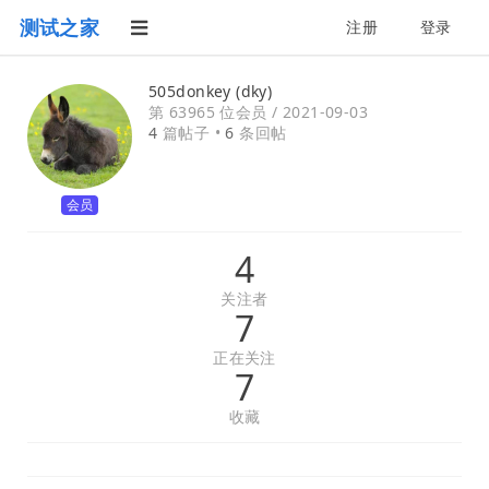
测试之家
注册
登录
505donkey (dky)
第 63965 位会员 /
2021-09-03
4
篇帖子 •
6
条回帖
会员
4
关注者
7
正在关注
7
收藏