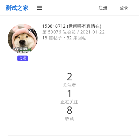
测试之家
注册
登录
153818712 (世间哪有真情在)
第 59076 位会员 /
2021-01-22
18
篇帖子 •
32
条回帖
会员
2
关注者
1
正在关注
8
收藏