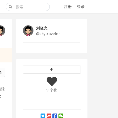
注册
登录
刘晓光
@skytraveler
录
，能
9 个赞
大