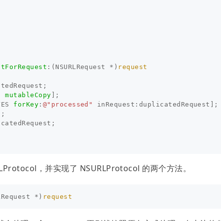
stForRequest
:(
NSURLRequest
*
)
request
atedRequest
;
t
mutableCopy
];
YES
forKey
:
@"processed"
inRequest
:
duplicatedRequest
];
);
icatedRequest
;
RLProtocol，并实现了 NSURLProtocol 的两个方法。
LRequest
*
)
request