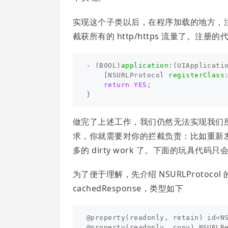
实现这个子类以后，在程序加载的地方，
截获所有的 http/https 流量了。注册的
-
(
BOOL
)
application
:(
UIApplicati
[
NSURLProtocol
registerClass
return
YES
;
}
做完了上述工作，我们仍然无法实现我们
求，你就需要对你的拦截负责：比如重新
多的 dirty work 了。下面的玩具
为了便于理解，先介绍 NSURLProtocol 
cachedResponse，类型如下
@property
(
readonly
,
retain
)
id
<
N
@property
(
readonly
,
copy
)
NSURLR