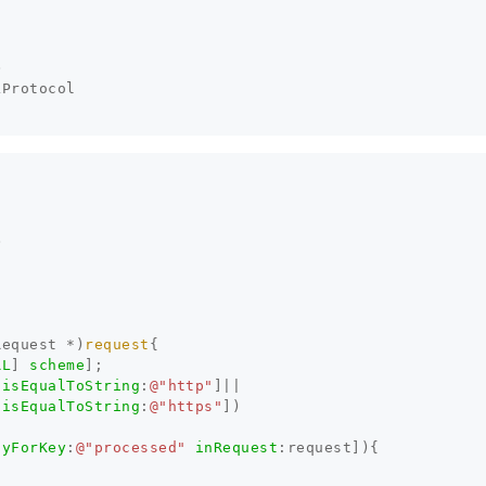
LProtocol


Request
*
)
request
{
RL
]
scheme
];
isEqualToString
:
@"http"
]
||
isEqualToString
:
@"https"
])
tyForKey
:
@"processed"
inRequest
:
request
]){