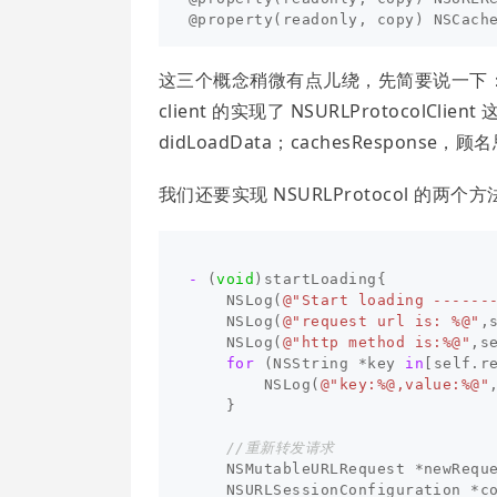
@property
(
readonly
,
copy
)
NSCach
这三个概念稍微有点儿绕，先简要说一下：reque
client 的实现了 NSURLProtocolC
didLoadData；cachesRespo
我们还要实现 NSURLProtocol 的两个方法。s
-
(
void
)
startLoading
{
NSLog
(
@"Start loading ------
NSLog
(
@"request url is: %@"
,
NSLog
(
@"http method is:%@"
,
s
for
(
NSString
*
key
in
[
self
.
r
NSLog
(
@"key:%@,value:%@"
}
//重新转发请求
NSMutableURLRequest
*
newRequ
NSURLSessionConfiguration
*
c