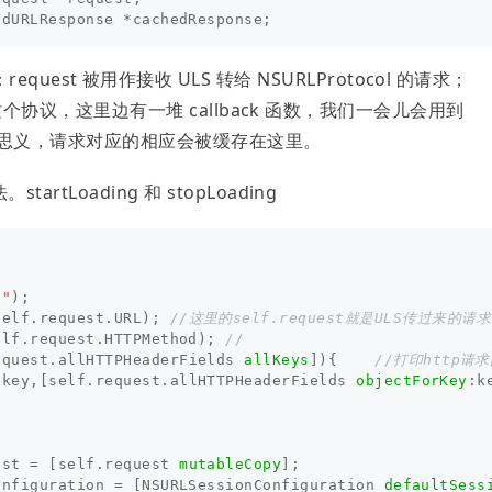
edURLResponse
*
cachedResponse
;
st 被用作接收 ULS 转给 NSURLProtocol 的请求；
lient 这个协议，这里边有一堆 callback 函数，我们一会儿会用到
nse，顾名思义，请求对应的相应会被缓存在这里。
tartLoading 和 stopLoading
-"
);
self
.
request
.
URL
);
//这里的self.request就是ULS传过来
elf
.
request
.
HTTPMethod
);
//
equest
.
allHTTPHeaderFields
allKeys
]){
//打印http请求
,
key
,[
self
.
request
.
allHTTPHeaderFields
objectForKey
:
k
est
=
[
self
.
request
mutableCopy
];
onfiguration
=
[
NSURLSessionConfiguration
defaultSess