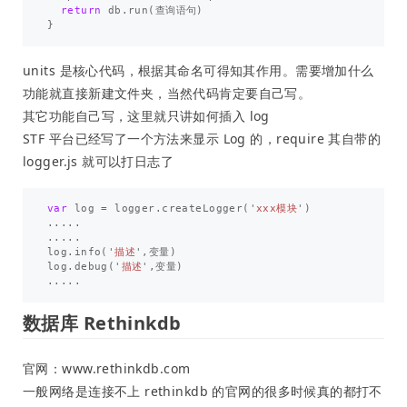
return
db
.
run
(
查询语句
)
}
units 是核心代码，根据其命名可得知其作用。需要增加什么
功能就直接新建文件夹，当然代码肯定要自己写。
其它功能自己写，这里就只讲如何插入 log
STF 平台已经写了一个方法来显示 Log 的，require 其自带的
logger.js 就可以打日志了
var
log
=
logger
.
createLogger
(
'
xxx模块
'
)
.....
.....
log
.
info
(
'
描述
'
,
变量
)
log
.
debug
(
'
描述
'
,
变量
)
.....
数据库 Rethinkdb
官网：www.rethinkdb.com
一般网络是连接不上 rethinkdb 的官网的很多时候真的都打不