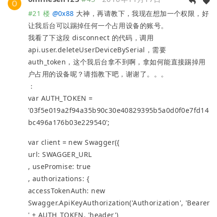
#21 楼
@
0x88
大神，再请教下，我现在想加一个权限，好
让我后台可以踢掉任何一个占用设备的账号。
我看了下这段 disconnect 的代码，调用
api.user.deleteUserDeviceBySerial，需要
auth_token，这个我后台拿不到啊，拿如何能直接踢掉用
户占用的设备呢？请指教下吧，谢谢了。。。
：
var AUTH_TOKEN =
'03f5e019a2f94a35b90c30e40829395b5a0d0f0e7fd14
bc496a176b03e229540';
var client = new Swagger({
url: SWAGGER_URL
, usePromise: true
, authorizations: {
accessTokenAuth: new
Swagger.ApiKeyAuthorization('Authorization', 'Bearer
' + AUTH_TOKEN, 'header')