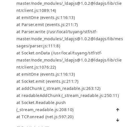
master/node_modules/_ldapjs@1.0.2@ldapjs/lib/clie
nt/client.js:1089:14)
at emitOne (events.js:116:13)
at Parser.emit (events.js:211:7)
at Parser.write (/usr/local/tuyang/stf/stf-
master/node_modules/_ldapjs@1.0.2@ldapjs/lib/mes
sages/parser.js:111:8)
at Socket.onData (/usr/local/tuyang/stf/stf-
master/node_modules/_ldapjs@1.0.2@ldapjs/lib/clie
nt/client.js:1076:22)
at emitOne (events.js:116:13)
at Socket.emit (events.js:211:7)
at addChunk (_stream_readable.js:263:12)
at readableAddChunk (_stream_readable.js:250:11)
at Socket.Readable.push
(_stream_readable.js:208:10)
at TCP.onread (net.js:597:20)