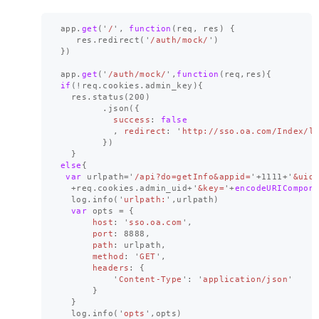
app
.
get
(
'
/
'
,
function
(
req
,
res
)
{
res
.
redirect
(
'
/auth/mock/
'
)
})
app
.
get
(
'
/auth/mock/
'
,
function
(
req
,
res
){
if
(
!
req
.
cookies
.
admin_key
){
res
.
status
(
200
)
.
json
({
success
:
false
,
redirect
:
'
http://sso.oa.com/Index/l
})
}
else
{
var
urlpath
=
'
/api?do=getInfo&appid=
'
+
1111
+
'
&uid
+
req
.
cookies
.
admin_uid
+
'
&key=
'
+
encodeURICompon
log
.
info
(
'
urlpath:
'
,
urlpath
)
var
opts
=
{
host
:
'
sso.oa.com
'
,
port
:
8888
,
path
:
urlpath
,
method
:
'
GET
'
,
headers
:
{
'
Content-Type
'
:
'
application/json
'
}
}
log
.
info
(
'
opts
'
,
opts
)