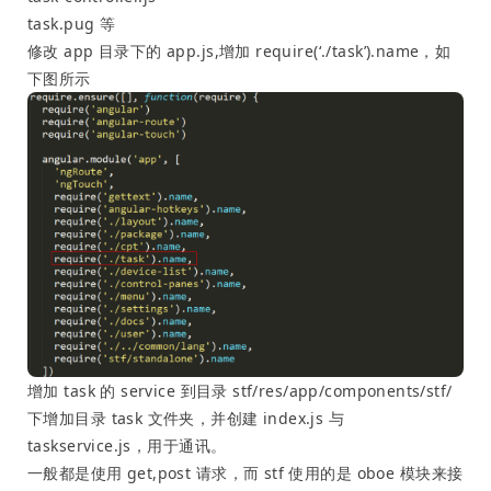
task.pug 等
修改 app 目录下的 app.js,增加 require(‘./task’).name，如
下图所示
增加 task 的 service 到目录 stf/res/app/components/stf/
下增加目录 task 文件夹，并创建 index.js 与
taskservice.js，用于通讯。
一般都是使用 get,post 请求，而 stf 使用的是 oboe 模块来接