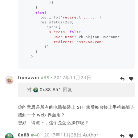
})
}
else
{
log
.
info
(
'
redirect.......
'
)
res
.
status
(
200
)
.
json
({
success
:
false
,
user_name
:
chunkjson
.
username
,
redirect
:
'
sso.oa.com
'
})
}
}
fionawei
#39
·
2017年11月24日
对
0x88
#51
回复
你的意思是所有的电脑都装上 STF 然后每台接上手机都能连
接到一个 web 界面用？
您好，请教下，这个是怎么操作呢？
0x88
#40
·
2017年11月28日
Author