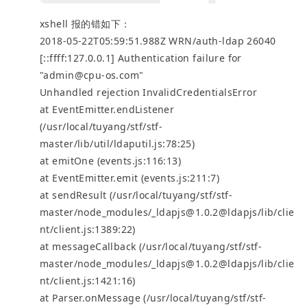
xshell 报的错如下：
2018-05-22T05:59:51.988Z WRN/auth-ldap 26040
[::ffff:127.0.0.1] Authentication failure for
"admin@cpu-os.com"
Unhandled rejection InvalidCredentialsError
at EventEmitter.endListener
(/usr/local/tuyang/stf/stf-
master/lib/util/ldaputil.js:78:25)
at emitOne (events.js:116:13)
at EventEmitter.emit (events.js:211:7)
at sendResult (/usr/local/tuyang/stf/stf-
master/node_modules/_ldapjs@1.0.2@ldapjs/lib/clie
nt/client.js:1389:22)
at messageCallback (/usr/local/tuyang/stf/stf-
master/node_modules/_ldapjs@1.0.2@ldapjs/lib/clie
nt/client.js:1421:16)
at Parser.onMessage (/usr/local/tuyang/stf/stf-