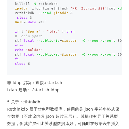
killall 
-9
ipaddr
=
`
ifconfig eth0|awk 
'NR==2{print $2}'
|cut 
-d
 : 
rethinkdb  
--bind
$ipaddr
 &

sleep 
DATE
=
`
date
 +%F
`
if
[
"
$para
"
=
"ldap"
]
;
then
#  echo $para
stf 
local
--public-ip
=
$ipaddr
-C
--poorxy-port
 80 
--
echo
"noldap"
stf 
local
--public-ip
=
$ipaddr
-C
--poorxy-port
 80 
>>
sleep 
6 

非 ldap 启动：直接./start.sh
Ldap 启动：./start.sh ldap
5.关于 rethinkdb
Rethinkdb 属于对象型数据库，使用的是 json 字符串格式保
存数据（不建议内嵌 json 超过三层）。其操作有异于关系型
数据，但其扩展性比关系型数据库好，可随时在数据表中插入