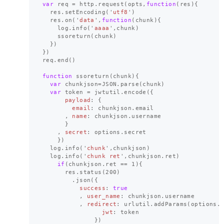
var
req
=
http
.
request
(
opts
,
function
(
res
){
res
.
setEncoding
(
'
utf8
'
)
res
.
on
(
'
data
'
,
function
(
chunk
){
log
.
info
(
'
aaaa
'
,
chunk
)
ssoreturn
(
chunk
)
})
})
req
.
end
()
function
ssoreturn
(
chunk
){
var
chunkjson
=
JSON
.
parse
(
chunk
)
var
token
=
jwtutil
.
encode
({
payload
:
{
email
:
chunkjson
.
email
,
name
:
chunkjson
.
username
}
,
secret
:
options
.
secret
})
log
.
info
(
'
chunk
'
,
chunkjson
)
log
.
info
(
'
chunk ret
'
,
chunkjson
.
ret
)
if
(
chunkjson
.
ret
==
1
){
res
.
status
(
200
)
.
json
({
success
:
true
,
user_name
:
chunkjson
.
username
,
redirect
:
urlutil
.
addParams
(
options
.
jwt
:
token
})