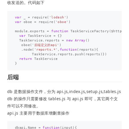
收发送的。代码如下
var
_
=
require
(
'
lodash
'
)
var
oboe
=
require
(
'
oboe
'
)
module
.
exports
=
function
TaskServiceFactory
(
$http
,
s
var
TaskService
=
{}
TaskService
.
reports
=
new
Array
()
oboe
(
'
后端定义的api
'
)
.
node
(
'
reports.*
'
,
function
(
reports
){
TaskService
.
reports
.
push
(
reports
)})
return
TaskService
}
后端
db 是数据操作文件，分为 api.js,index.js,setup.js,tables.js
db 的操作只需要修改 tables.js 与 api.js 即可，其它两个文
件可以不用修改。
api.js 主要用于数据库增删查操作
dbapi
.
Name
=
function
(
input
){