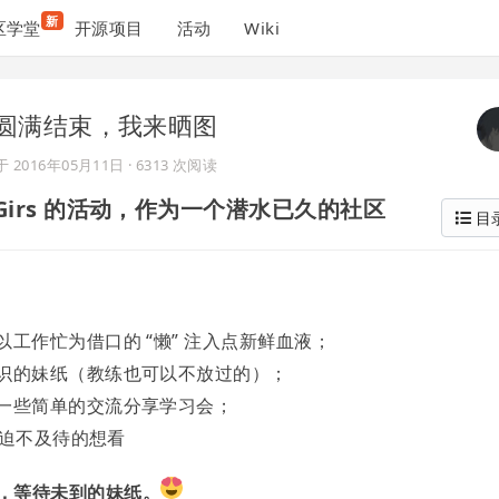
新
区学堂
开源项目
活动
Wiki
rls 圆满结束，我来晒图
于
2016年05月11日
· 6313 次阅读
 Girs 的活动，作为一个潜水已久的社区
目
工作忙为借口的 “懒” 注入点新鲜血液；
识的妹纸（教练也可以不放过的）；
一些简单的交流分享学习会；
，迫不及待的想看
集合，等待未到的妹纸。