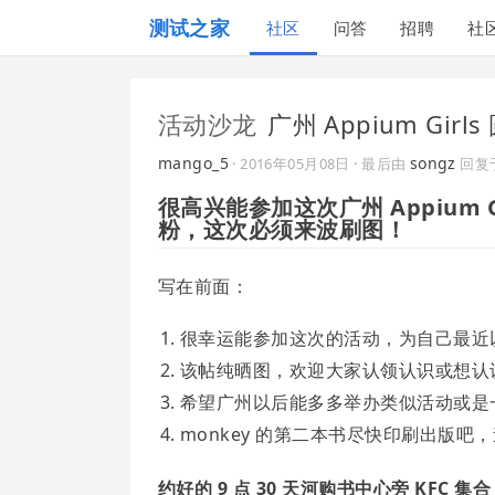
测试之家
社区
问答
招聘
社
活动沙龙
广州 Appium Gi
mango_5
songz
·
2016年05月08日
· 最后由
回复
很高兴能参加这次广州 Appium
粉，这次必须来波刷图！
写在前面：
很幸运能参加这次的活动，为自己最近以
该帖纯晒图，欢迎大家认领认识或想认
希望广州以后能多多举办类似活动或是
monkey 的第二本书尽快印刷出版吧
约好的 9 点 30 天河购书中心旁 KFC 