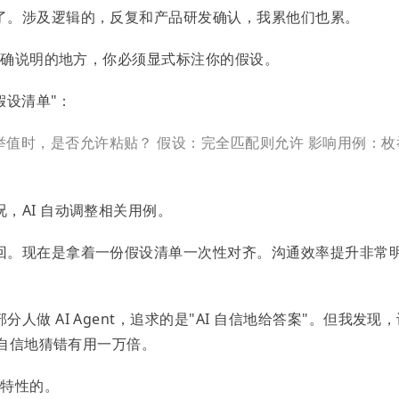
了。涉及逻辑的，反复和产品研发确认，我累他们也累。
有明确说明的地方，你必须显式标注你的假设。
假设清单"：
举值时，是否允许粘贴？
假设：完全匹配则允许
影响用例：枚
，AI 自动调整相关用例。
回。现在是拿着一份假设清单一次性对齐。沟通效率提升非常
做 AI Agent，追求的是"AI 自信地给答案"。但我发现，
它自信地猜错有用一万倍。
成特性的。