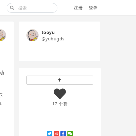
注册
登录
tooyu
@yubugds
动
不
半
17 个赞