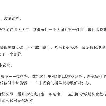
例，质量崩塌。
给它的任务太大了。就像你让一个人同时想十件事，每件事都
求、提取关键实体（不生成用例）。然后划分模块。最后按模块逐
上了一个台阶。
输中必崩。
脑图展示——按模块、优先级把用例组织成树状结构，需要结构
 在流式传输时非常脆弱，一个未闭合的括号就导致解析失败。
标记分隔，看到标记就知道一条结束了，立刻解析成结构化数
，对流式输出天然友好。