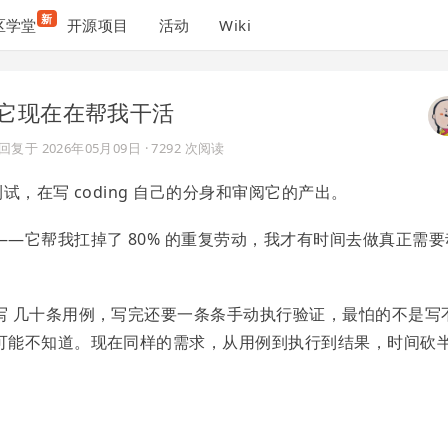
新
区学堂
开源项目
活动
Wiki
它现在在帮我干活
回复于
2026年05月09日
· 7292 次阅读
，在写 coding 自己的分身和审阅它的产出。
—它帮我扛掉了 80% 的重复劳动，我才有时间去做真正需要
写 几十条用例，写完还要一条条手动执行验证，最怕的不是写
可能不知道。现在同样的需求，从用例到执行到结果，时间砍