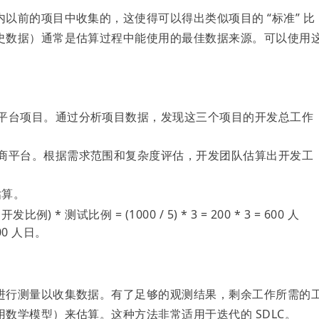
以前的项目中收集的，这使得可以得出类似项目的 “标准” 比
史数据）通常是估算过程中能使用的最佳数据来源。可以使用
电商平台项目。通过分析项目数据，发现这三个项目的开发总工作
商平台。根据需求范围和复杂度评估，开发团队估算出开发工
估算。
例) * 测试比例 = (1000 / 5) * 3 = 200 * 3 = 600 人
0 人日。
进行测量以收集数据。有了足够的观测结果，剩余工作所需的
数学模型）来估算。这种方法非常适用于迭代的 SDLC。