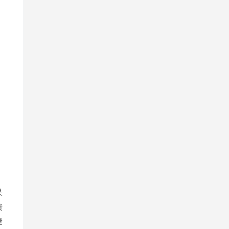
果
馈
捷