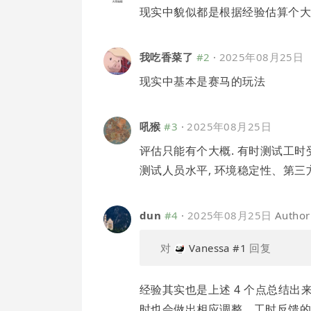
现实中貌似都是根据经验估算个
我吃香菜了
#2
·
2025年08月25日
现实中基本是赛马的玩法
吼猴
#3
·
2025年08月25日
评估只能有个大概. 有时测试工时受
测试人员水平, 环境稳定性、第三
dun
#4
·
2025年08月25日
Author
对
Vanessa
#1
回复
经验其实也是上述 4 个点总结
时也会做出相应调整，工时反馈