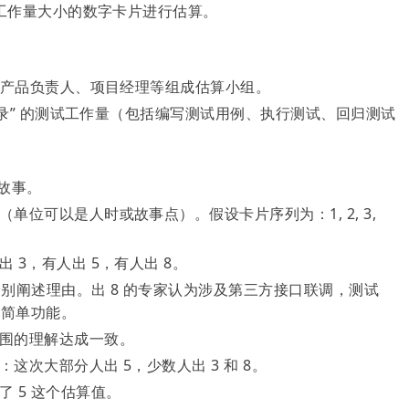
工作量大小的数字卡片进行估算。
责人、产品负责人、项目经理等组成估算小组。
录” 的测试工作量（包括编写测试用例、执行测试、回归测试
户故事。
位可以是人时或故事点）。假设卡片序列为：1, 2, 3,
3，有人出 ​5，有人出 ​8。
别阐述理由。出 8 的专家认为涉及第三方接口联调，测试
个简单功能。
围的理解达成一致。
大部分人出 ​5，少数人出 ​3​ 和 ​8。
​5​ 这个估算值。