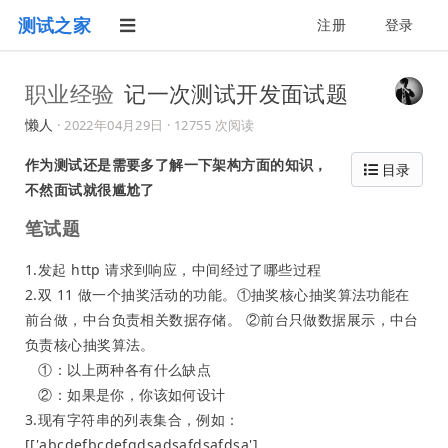
测试之家
注册
登录
职业经验
记一次测试开发面试题
懒人
·
2022年04月29日
· 12755 次阅读
作为测试还是需要多了解一下架构方面的知识，
目录
不然面试就很尴尬了
笔试题
1.发起 http 请求到响应，中间经过了哪些过程
2.双 11 做一个抽奖活动的功能。①抽奖核心抽奖算法功能在
前台做，中台负责相关数据存储。 ②前台只做数据展示，中台
负责核心抽奖算法。
①：以上两种各有什么缺点
②：如果是你，你该如何设计
3.现有字符串的列表集合，例如：
[['abcdefbcdefgdsadsafdsafdsa'],