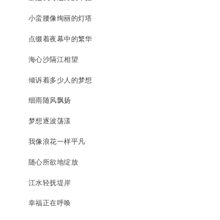
小蛮腰像绚丽的灯塔
点缀着夜幕中的繁华
海心沙隔江相望
倾诉着多少人的梦想
细雨随风飘扬
梦想逐波荡漾
我像浪花一样平凡
随心所欲地绽放
江水轻抚堤岸
幸福正在呼唤