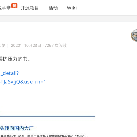
新
区学堂
开源项目
活动
Wiki
回复于
2020年10月23日
· 7267 次阅读
看抗压力的书。
_detail?
TJaSvJjQ&use_rn=1