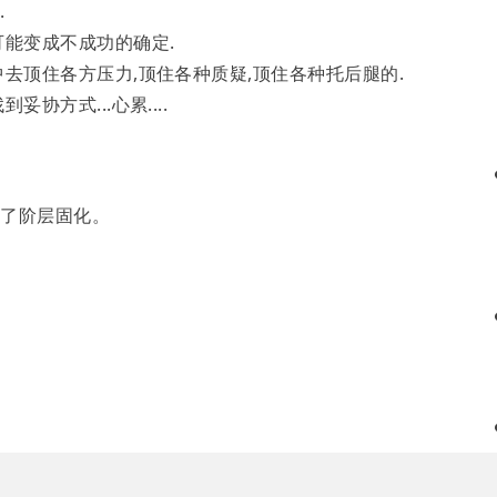
.
可能变成不成功的确定.
去顶住各方压力,顶住各种质疑,顶住各种托后腿的.
协方式...心累....
到了阶层固化。