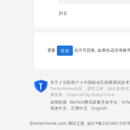
310
需要
后方可回复, 如果你还没有账
登录
关于
/
活跃用户
/
中国移动互联网测试技术
TesterHome社区，测试之家，由众
量发展。Inspired by RubyChina
友情链接
WeTest腾讯质量开放平台
/
Inf
简体中文
/
正體中文
/
English
©testerhome.com 测试之家
渝ICP备2022001292