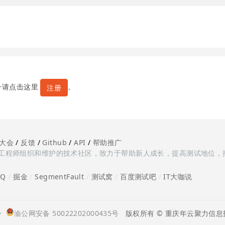
号请点击这里
。
注册
大会
/
反馈
/
Github
/
API
/
帮助推广
多测试工程师组织和维护的技术社区，致力于帮助新人成长，提高测试地位，
oQ
/
掘金
/
SegmentFault
/
测试窝
/
百度测试吧
/
IT大咖说
号
渝公网安备 50022202000435号
版权所有 © 重庆年云聚力信息