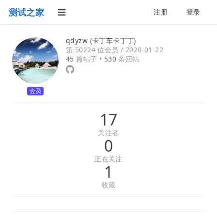
测试之家
注册
登录
qdyzw (卡丁车卡丁丁)
第 50224 位会员 /
2020-01-22
45
篇帖子 •
530
条回帖
会员
17
关注者
0
正在关注
1
收藏