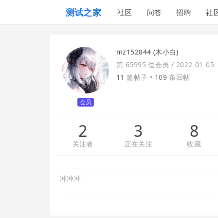
测试之家
社区
问答
招聘
社
mz152844 (木小白)
第 65995 位会员 /
2022-01-05
11
篇帖子 •
109
条回帖
会员
2
3
8
关注者
正在关注
收藏
冲冲冲