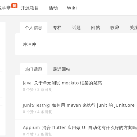
新
区学堂
开源项目
活动
Wiki
个人信息
专栏
话题
回帖
收藏
关
冲冲冲
热门话题
最近回帖
Java
关于单元测试 mockito 框架的疑惑
0 个赞 / 2 条回复
Junit/TestNg
如何用 maven 来执行 junit 的 JUnitCore
0 个赞 / 4 条回复
Appium
混合 flutter 应用做 UI 自动化有什么好的方案吗
0 个赞 / 2 条回复