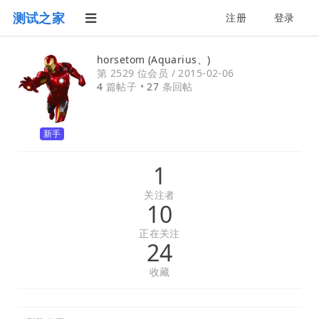
测试之家
注册
登录
horsetom (Aquarius、)
第 2529 位会员 /
2015-02-06
4
篇帖子 •
27
条回帖
新手
1
关注者
10
正在关注
24
收藏