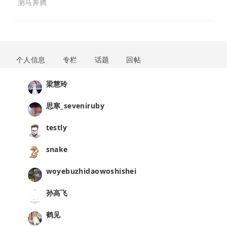
测马奔腾
个人信息
专栏
话题
回帖
梁慧玲
思寒_seveniruby
testly
snake
woyebuzhidaowoshishei
孙高飞
鹤见