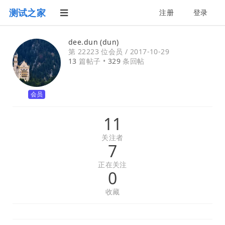
测试之家
注册
登录
dee.dun (dun)
第 22223 位会员 /
2017-10-29
13
篇帖子 •
329
条回帖
会员
11
关注者
7
正在关注
0
收藏