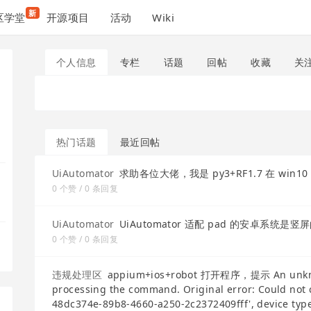
新
区学堂
开源项目
活动
Wiki
个人信息
专栏
话题
回帖
收藏
关
热门话题
最近回帖
UiAutomator
求助各位大佬，我是 py3+RF1.7 在 win10
0 个赞 / 0 条回复
UiAutomator
UiAutomator 适配 pad 的安卓系
0 个赞 / 0 条回复
违规处理区
appium+ios+robot 打开程序，提示 An unknown
processing the command. Original error: Could not 
48dc374e-89b8-4660-a250-2c2372409fff', device type i