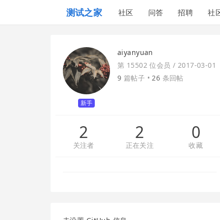
测试之家
社区
问答
招聘
社
aiyanyuan
第 15502 位会员 /
2017-03-01
9
篇帖子 •
26
条回帖
新手
2
2
0
关注者
正在关注
收藏