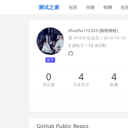
测试之家
社区
问答
招聘
社
zhuzhu112233 (陈情路粉)
第 47470 位会员 /
2019-10-10
2
篇帖子 •
12
条回帖
新手
0
4
4
关注者
正在关注
收藏
GitHub Public Repos