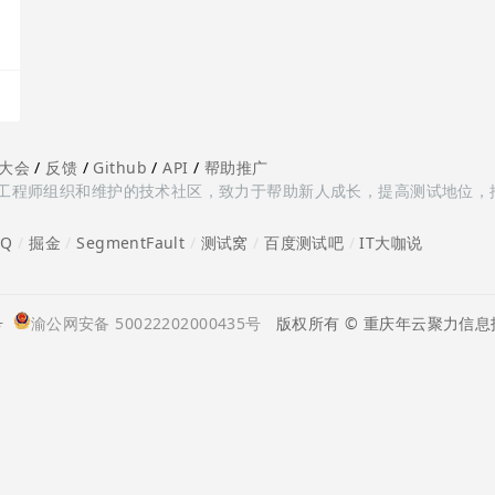
大会
/
反馈
/
Github
/
API
/
帮助推广
多测试工程师组织和维护的技术社区，致力于帮助新人成长，提高测试地位，
oQ
/
掘金
/
SegmentFault
/
测试窝
/
百度测试吧
/
IT大咖说
号
渝公网安备 50022202000435号
版权所有 © 重庆年云聚力信息