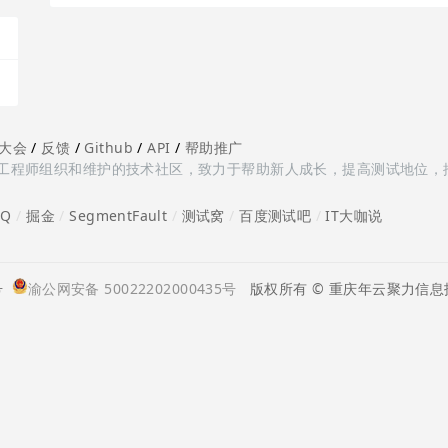
大会
/
反馈
/
Github
/
API
/
帮助推广
多测试工程师组织和维护的技术社区，致力于帮助新人成长，提高测试地位，
oQ
/
掘金
/
SegmentFault
/
测试窝
/
百度测试吧
/
IT大咖说
号
渝公网安备 50022202000435号
版权所有 © 重庆年云聚力信息