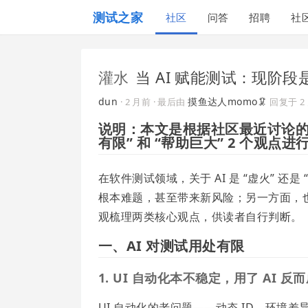
测试之家
社区
问答
招聘
社
灌水
当 AI 赋能测试：现阶
dun
摸鱼达人momo🦑
·
2 月前
· 最后由
回复于
2
说明：本文是根据社区最近讨论的问
有限” 和 “帮助巨大” 2 个观点进
在软件测试领域，关于 AI 是 “虚火” 还
根本难题，甚至带来新风险；另一方面，也
观梳理两类核心观点，供读者自行判断。
一、AI 对测试用处有限
1. UI 自动化本不稳定，用了 AI
UI 自动化的老问题——动态 ID、环境差