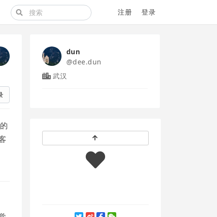
注册
登录
dun
@dee.dun
武汉
录
试的
客
觉