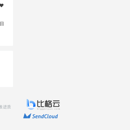
目
推进质