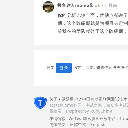
摸鱼达人momo🦑
#6
·
2 月前
你的分析比较全面，优缺点都说了
期，这个阵痛期就是为项目去定制
前我在的团队就处于这个阵痛期，一边
需要
后方可回复, 如果你还没有账
登录
关于
/
活跃用户
/
中国移动互联网测试技术
TesterHome社区，测试之家，由众
量发展。Inspired by RubyChina
友情链接
WeTest腾讯质量开放平台
/
Inf
简体中文
/
正體中文
/
English