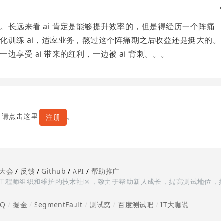
。长远来看 ai 肯定是能够提升效率的，但是得经历一个阵痛
化训练 ai，适应业务，熬过这个阵痛期之后收益还是挺大的。
享受 ai 带来的红利，一边被 ai 背刺。。。
号请点击这里
。
注册
大会
/
反馈
/
Github
/
API
/
帮助推广
多测试工程师组织和维护的技术社区，致力于帮助新人成长，提高测试地位，
oQ
/
掘金
/
SegmentFault
/
测试窝
/
百度测试吧
/
IT大咖说