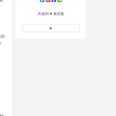
。
共收到
6
条回复
 问
少
时