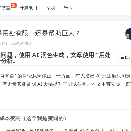
新
区学堂
开源项目
活动
Wiki
段是用处有限、还是帮助巨大？
 月前
· 5658 次阅读
题，使用 AI 润色生成，文章使用 “用处
目
行分析。
是 “真革命” 的争论从未停止。一方面，有人指出 AI 无法解决测
有大量实践证明 AI 大幅提升了测试效率。本文不带立场，仅
 反而成本变高（这个我是赞同的）
异、异步渲染、网络波动等——并未被 AI 真正解决。AI 引入视