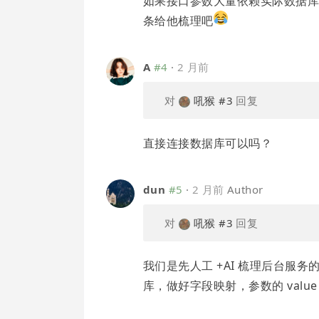
如果接口参数大量依赖实际数据库/
条给他梳理吧
A
#4
·
2 月前
对
吼猴
#3
回复
直接连接数据库可以吗？
dun
#5
·
2 月前
Author
对
吼猴
#3
回复
我们是先人工 +AI 梳理后台服务
库，做好字段映射，参数的 val